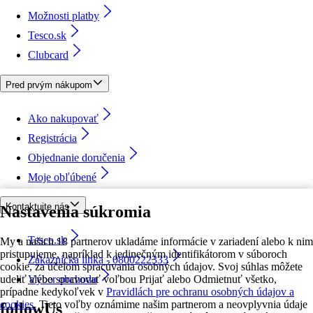
Možnosti platby
Tesco.sk
Clubcard
Pred prvým nákupom
Ako nakupovať
Registrácia
Objednanie doručenia
Moje obľúbené
Kontaktujte nás
Nastavenia súkromia
Tesco.sk
My a našich 18 partnerov ukladáme informácie v zariadení alebo k nim
pristupujeme, napríklad k jedinečným identifikátorom v súboroch
Zákaznícka linka - 0800222333
cookie, za účelom spracúvania osobných údajov. Svoj súhlas môžete
udeliť alebo spravovať voľbou Prijať alebo Odmietnuť všetko,
Výber obchodu
prípadne kedykoľvek v
Pravidlách pre ochranu osobných údajov a
cookies.
Tieto voľby oznámime našim partnerom a neovplyvnia údaje
followUs