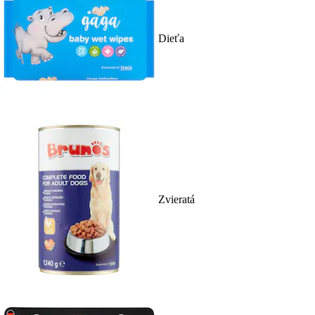
Dieťa
Zvieratá