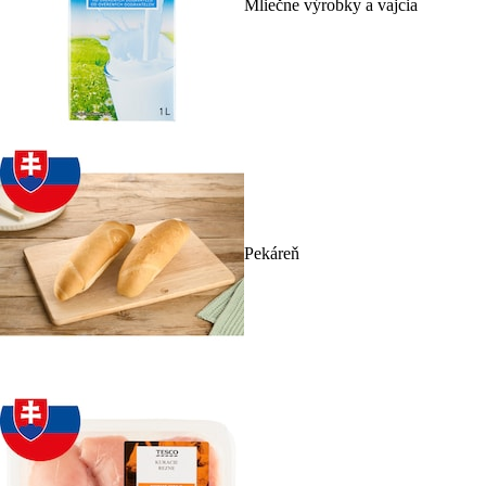
Mliečne výrobky a vajcia
Pekáreň