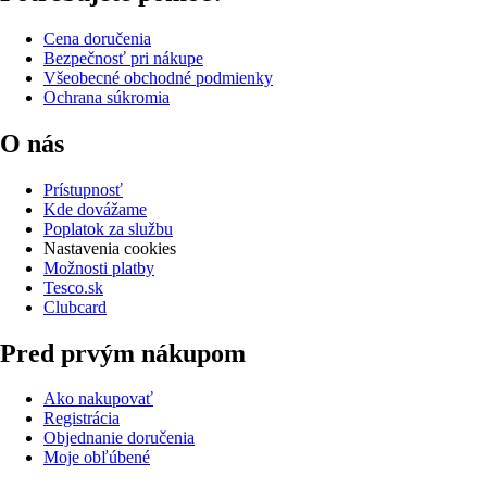
Cena doručenia
Bezpečnosť pri nákupe
Všeobecné obchodné podmienky
Ochrana súkromia
O nás
Prístupnosť
Kde dovážame
Poplatok za službu
Nastavenia cookies
Možnosti platby
Tesco.sk
Clubcard
Pred prvým nákupom
Ako nakupovať
Registrácia
Objednanie doručenia
Moje obľúbené