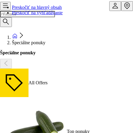
Preskočiť na hlavný obsah
Preskočiť na vyhľadávanie
Špeciálne ponuky
Špeciálne ponuky
All Offers
Top ponuky