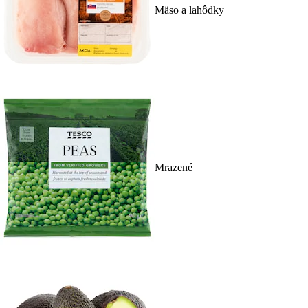
Mäso a lahôdky
Mrazené