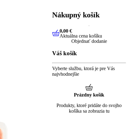
Nákupný košík
0,00 €
Aktuálna cena košíku
0,00 €
Aktuálna cena košíku
Objednať dodanie
Váš košík
Vyberte službu, ktorá je pre Vás
najvhodnejšie
Prázdny košík
Produkty, ktoré pridáte do svojho
košíka sa zobrazia tu