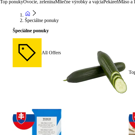
Top ponuky
Ovocie, zelenina
Mliečne výrobky a vajcia
Pekáreň
Mäso a 
Špeciálne ponuky
Špeciálne ponuky
All Offers
To