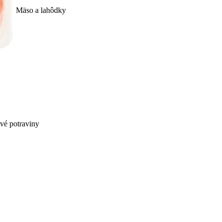
Mäso a lahôdky
ivé potraviny