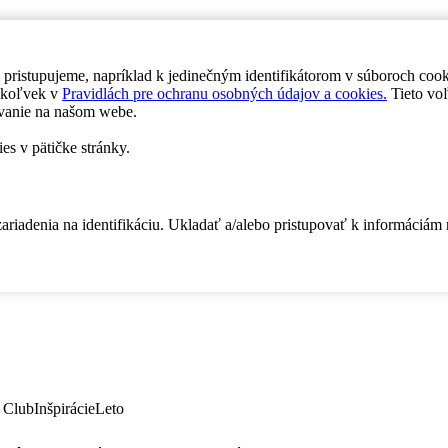
 pristupujeme, napríklad k jedinečným identifikátorom v súboroch coo
dykoľvek v
Pravidlách pre ochranu osobných údajov a cookies.
Tieto voľ
vanie na našom webe.
es v pätičke stránky.
zariadenia na identifikáciu. Ukladať a/alebo pristupovať k informáciám
 Club
Inšpirácie
Leto