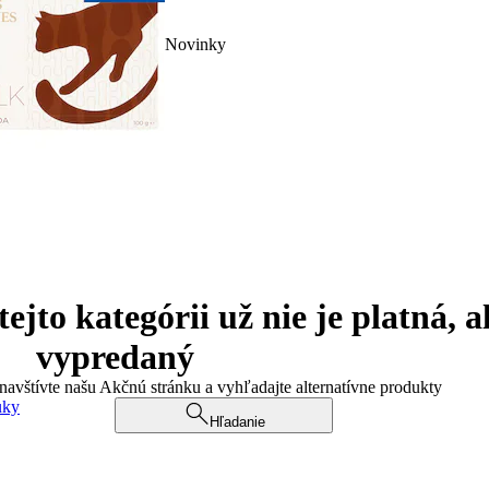
Novinky
jto kategórii už nie je platná, a
vypredaný
 navštívte našu Akčnú stránku a vyhľadajte alternatívne produkty
uky
Hľadanie