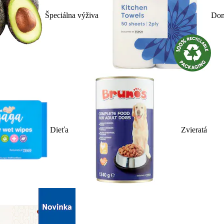
Špeciálna výživa
Dom
Dieťa
Zvieratá