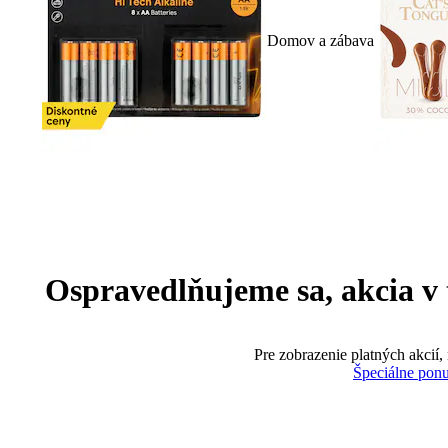
Domov a zábava
Ospravedlňujeme sa, akcia v te
Pre zobrazenie platných akcií,
Špeciálne pon