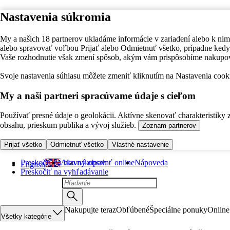
Nastavenia súkromia
My a našich 18 partnerov ukladáme informácie v zariadení alebo k nim
alebo spravovať voľbou Prijať alebo Odmietnuť všetko, prípadne ke
Vaše rozhodnutie však zmení spôsob, akým vám prispôsobíme nakupo
Svoje nastavenia súhlasu môžete zmeniť kliknutím na Nastavenia cooki
My a naši partneri spracúvame údaje s cieľom
Používať presné údaje o geolokácii. Aktívne skenovať charakteristiky 
obsahu, prieskum publika a vývoj služieb.
Zoznam partnerov
Prijať všetko
Odmietnuť všetko
Vlastné nastavenie
Preskočiť na hlavný obsah
Ako nakupovať online
Nápoveda
English
Preskočiť na vyhľadávanie
Nakupujte teraz
Obľúbené
Špeciálne ponuky
Online
Všetky kategórie