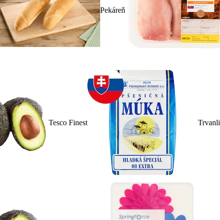
Pekáreň
Tesco Finest
Trvanl