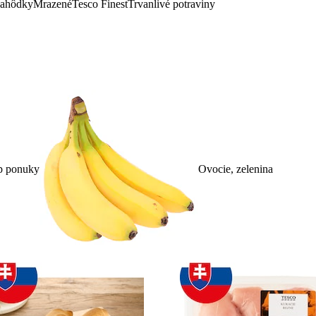
lahôdky
Mrazené
Tesco Finest
Trvanlivé potraviny
p ponuky
Ovocie, zelenina