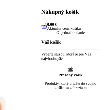
Nákupný košík
0,00 €
Aktuálna cena košíku
0,00 €
Aktuálna cena košíku
Objednať dodanie
Váš košík
Vyberte službu, ktorá je pre Vás
najvhodnejšie
Prázdny košík
Produkty, ktoré pridáte do svojho
košíka sa zobrazia tu