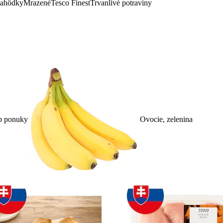
lahôdky
Mrazené
Tesco Finest
Trvanlivé potraviny
p ponuky
Ovocie, zelenina