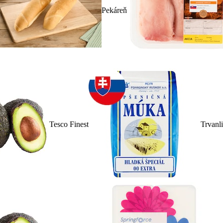
Pekáreň
Tesco Finest
Trvanl