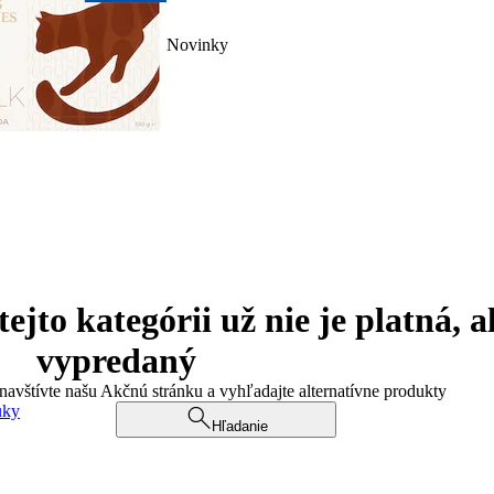
Novinky
jto kategórii už nie je platná, a
vypredaný
 navštívte našu Akčnú stránku a vyhľadajte alternatívne produkty
uky
Hľadanie