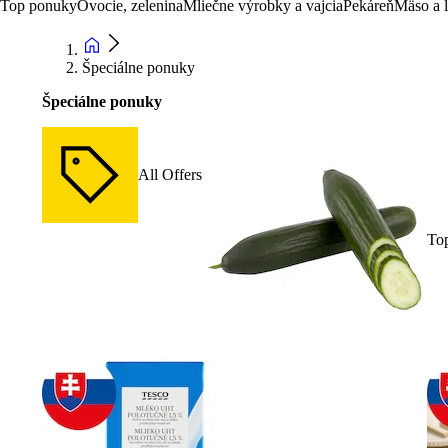
Top ponuky
Ovocie, zelenina
Mliečne výrobky a vajcia
Pekáreň
Mäso a 
Špeciálne ponuky
Špeciálne ponuky
All Offers
To