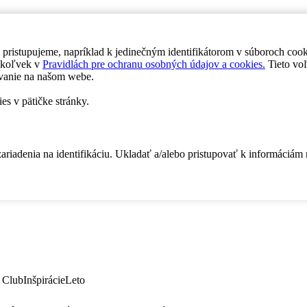
 pristupujeme, napríklad k jedinečným identifikátorom v súboroch coo
dykoľvek v
Pravidlách pre ochranu osobných údajov a cookies.
Tieto voľ
vanie na našom webe.
es v pätičke stránky.
zariadenia na identifikáciu. Ukladať a/alebo pristupovať k informáciám
 Club
Inšpirácie
Leto