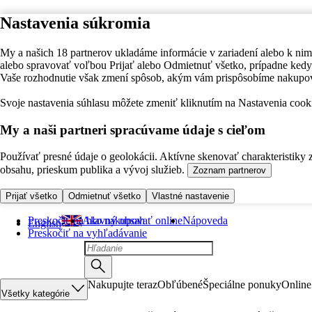
Nastavenia súkromia
My a našich 18 partnerov ukladáme informácie v zariadení alebo k nim
alebo spravovať voľbou Prijať alebo Odmietnuť všetko, prípadne ke
Vaše rozhodnutie však zmení spôsob, akým vám prispôsobíme nakupo
Svoje nastavenia súhlasu môžete zmeniť kliknutím na Nastavenia cooki
My a naši partneri spracúvame údaje s cieľom
Používať presné údaje o geolokácii. Aktívne skenovať charakteristiky 
obsahu, prieskum publika a vývoj služieb.
Zoznam partnerov
Prijať všetko
Odmietnuť všetko
Vlastné nastavenie
Preskočiť na hlavný obsah
Ako nakupovať online
Nápoveda
English
Preskočiť na vyhľadávanie
Nakupujte teraz
Obľúbené
Špeciálne ponuky
Online
Všetky kategórie