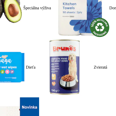
Špeciálna výživa
Dom
Dieťa
Zvieratá