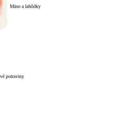
Mäso a lahôdky
ivé potraviny