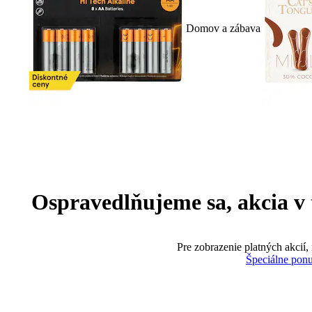
Domov a zábava
Ospravedlňujeme sa, akcia v te
Pre zobrazenie platných akcií,
Špeciálne pon