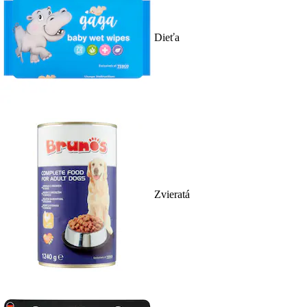
Dieťa
Zvieratá