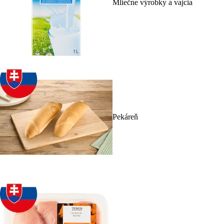
Mliečne výrobky a vajcia
Pekáreň