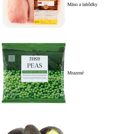
Mäso a lahôdky
Mrazené