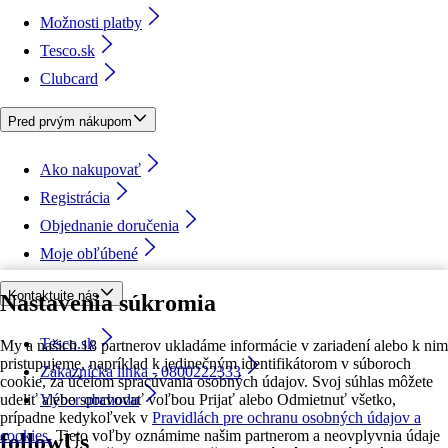
Možnosti platby
Tesco.sk
Clubcard
Pred prvým nákupom
Ako nakupovať
Registrácia
Objednanie doručenia
Moje obľúbené
Kontaktujte nás
Nastavenia súkromia
Tesco.sk
My a našich 18 partnerov ukladáme informácie v zariadení alebo k nim
pristupujeme, napríklad k jedinečným identifikátorom v súboroch
Zákaznícka linka - 0800222333
cookie, za účelom spracúvania osobných údajov. Svoj súhlas môžete
udeliť alebo spravovať voľbou Prijať alebo Odmietnuť všetko,
Výber obchodu
prípadne kedykoľvek v
Pravidlách pre ochranu osobných údajov a
cookies.
Tieto voľby oznámime našim partnerom a neovplyvnia údaje
followUs