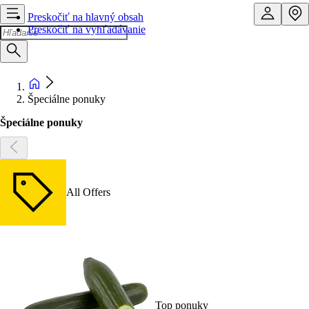
Preskočiť na hlavný obsah
Preskočiť na vyhľadávanie
Špeciálne ponuky
Špeciálne ponuky
All Offers
Top ponuky