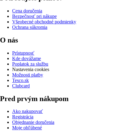
Cena doručenia
Bezpečnosť pri nákupe
Všeobecné obchodné podmienky
Ochrana súkromia
O nás
Prístupnosť
Kde dovážame
Poplatok za službu
Nastavenia cookies
Možnosti platby
Tesco.sk
Clubcard
Pred prvým nákupom
Ako nakupovať
Registrácia
Objednanie doručenia
Moje obľúbené