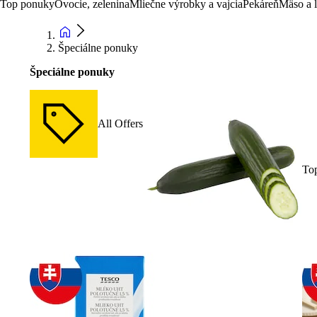
Top ponuky
Ovocie, zelenina
Mliečne výrobky a vajcia
Pekáreň
Mäso a 
Špeciálne ponuky
Špeciálne ponuky
All Offers
To