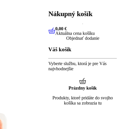
Nákupný košík
0,00 €
Aktuálna cena košíku
0,00 €
Aktuálna cena košíku
Objednať dodanie
Váš košík
Vyberte službu, ktorá je pre Vás
najvhodnejšie
Prázdny košík
Produkty, ktoré pridáte do svojho
košíka sa zobrazia tu