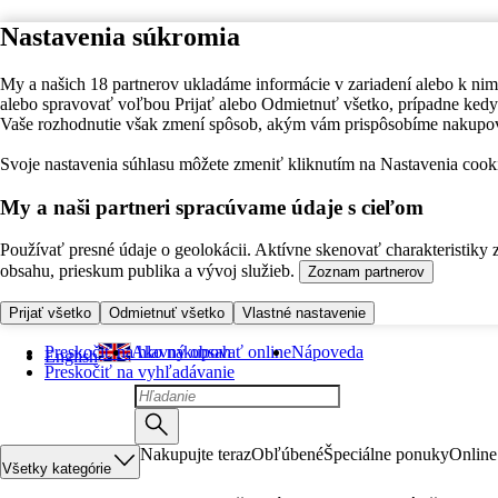
Nastavenia súkromia
My a našich 18 partnerov ukladáme informácie v zariadení alebo k nim
alebo spravovať voľbou Prijať alebo Odmietnuť všetko, prípadne ke
Vaše rozhodnutie však zmení spôsob, akým vám prispôsobíme nakupo
Svoje nastavenia súhlasu môžete zmeniť kliknutím na Nastavenia cooki
My a naši partneri spracúvame údaje s cieľom
Používať presné údaje o geolokácii. Aktívne skenovať charakteristiky 
obsahu, prieskum publika a vývoj služieb.
Zoznam partnerov
Prijať všetko
Odmietnuť všetko
Vlastné nastavenie
Preskočiť na hlavný obsah
Ako nakupovať online
Nápoveda
English
Preskočiť na vyhľadávanie
Nakupujte teraz
Obľúbené
Špeciálne ponuky
Online
Všetky kategórie