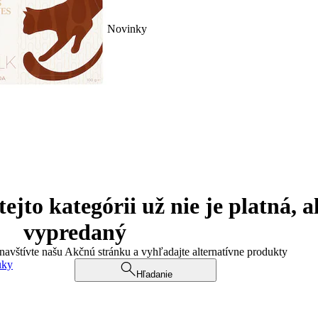
Novinky
jto kategórii už nie je platná, a
vypredaný
 navštívte našu Akčnú stránku a vyhľadajte alternatívne produkty
uky
Hľadanie