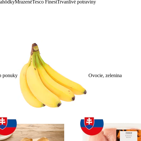
lahôdky
Mrazené
Tesco Finest
Trvanlivé potraviny
p ponuky
Ovocie, zelenina