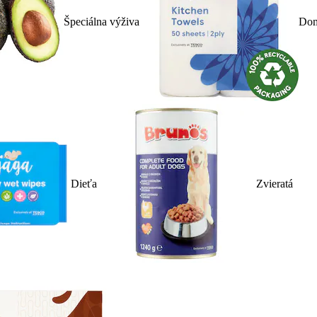
Špeciálna výživa
Dom
Dieťa
Zvieratá