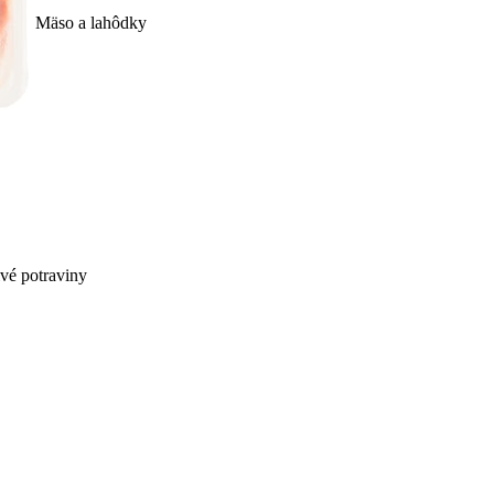
Mäso a lahôdky
ivé potraviny