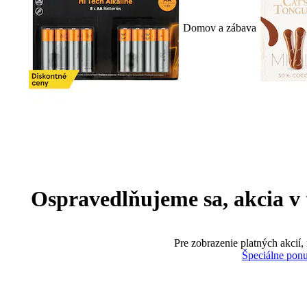
Domov a zábava
Ospravedlňujeme sa, akcia v te
Pre zobrazenie platných akcií,
Špeciálne pon