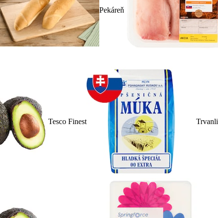
Pekáreň
Tesco Finest
Trvanl