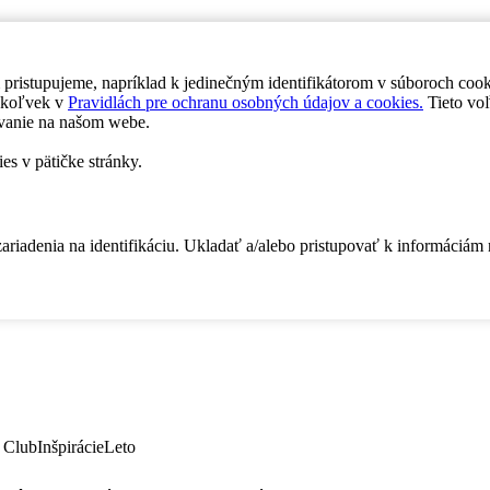
 pristupujeme, napríklad k jedinečným identifikátorom v súboroch coo
dykoľvek v
Pravidlách pre ochranu osobných údajov a cookies.
Tieto voľ
vanie na našom webe.
es v pätičke stránky.
zariadenia na identifikáciu. Ukladať a/alebo pristupovať k informáciám
 Club
Inšpirácie
Leto