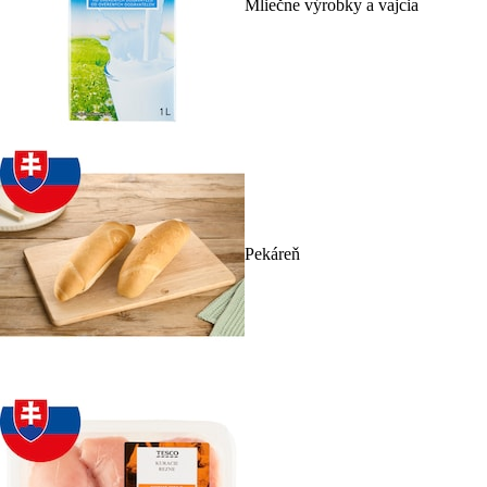
Mliečne výrobky a vajcia
Pekáreň