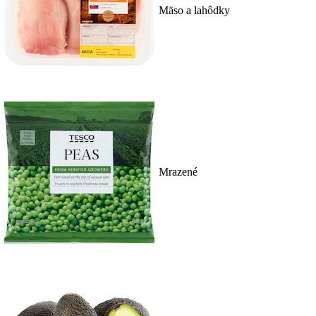
Mäso a lahôdky
Mrazené