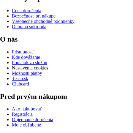
Cena doručenia
Bezpečnosť pri nákupe
Všeobecné obchodné podmienky
Ochrana súkromia
O nás
Prístupnosť
Kde dovážame
Poplatok za službu
Nastavenia cookies
Možnosti platby
Tesco.sk
Clubcard
Pred prvým nákupom
Ako nakupovať
Registrácia
Objednanie doručenia
Moje obľúbené