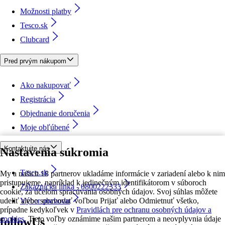
Možnosti platby
Tesco.sk
Clubcard
Pred prvým nákupom
Ako nakupovať
Registrácia
Objednanie doručenia
Moje obľúbené
Kontaktujte nás
Nastavenia súkromia
Tesco.sk
My a našich 18 partnerov ukladáme informácie v zariadení alebo k nim
pristupujeme, napríklad k jedinečným identifikátorom v súboroch
Zákaznícka linka - 0800222333
cookie, za účelom spracúvania osobných údajov. Svoj súhlas môžete
udeliť alebo spravovať voľbou Prijať alebo Odmietnuť všetko,
Výber obchodu
prípadne kedykoľvek v
Pravidlách pre ochranu osobných údajov a
cookies.
Tieto voľby oznámime našim partnerom a neovplyvnia údaje
followUs