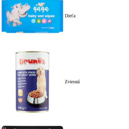
Dieťa
Zvieratá