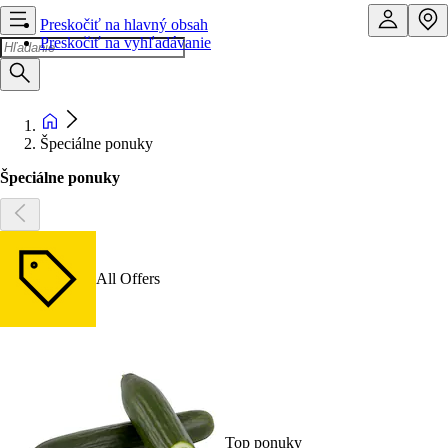
Preskočiť na hlavný obsah
Preskočiť na vyhľadávanie
Špeciálne ponuky
Špeciálne ponuky
All Offers
Top ponuky