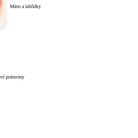
Mäso a lahôdky
ivé potraviny