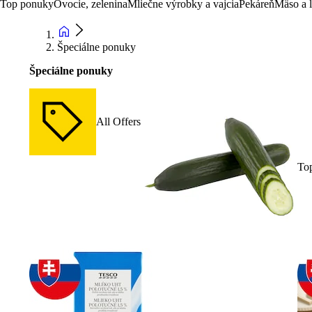
Top ponuky
Ovocie, zelenina
Mliečne výrobky a vajcia
Pekáreň
Mäso a 
Špeciálne ponuky
Špeciálne ponuky
All Offers
To