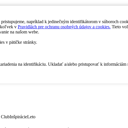
 pristupujeme, napríklad k jedinečným identifikátorom v súboroch coo
dykoľvek v
Pravidlách pre ochranu osobných údajov a cookies.
Tieto voľ
vanie na našom webe.
es v pätičke stránky.
zariadenia na identifikáciu. Ukladať a/alebo pristupovať k informáciám
 Club
Inšpirácie
Leto