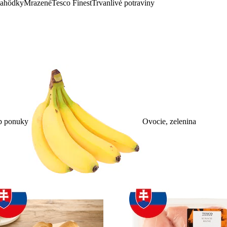
lahôdky
Mrazené
Tesco Finest
Trvanlivé potraviny
p ponuky
Ovocie, zelenina