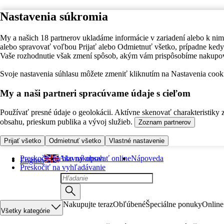
Nastavenia súkromia
My a našich 18 partnerov ukladáme informácie v zariadení alebo k nim
alebo spravovať voľbou Prijať alebo Odmietnuť všetko, prípadne ke
Vaše rozhodnutie však zmení spôsob, akým vám prispôsobíme nakupo
Svoje nastavenia súhlasu môžete zmeniť kliknutím na Nastavenia cooki
My a naši partneri spracúvame údaje s cieľom
Používať presné údaje o geolokácii. Aktívne skenovať charakteristiky 
obsahu, prieskum publika a vývoj služieb.
Zoznam partnerov
Prijať všetko
Odmietnuť všetko
Vlastné nastavenie
Preskočiť na hlavný obsah
Ako nakupovať online
Nápoveda
English
Preskočiť na vyhľadávanie
Nakupujte teraz
Obľúbené
Špeciálne ponuky
Online
Všetky kategórie