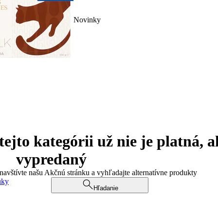
Novinky
jto kategórii už nie je platná, a
vypredaný
 navštívte našu Akčnú stránku a vyhľadajte alternatívne produkty
uky
Hľadanie