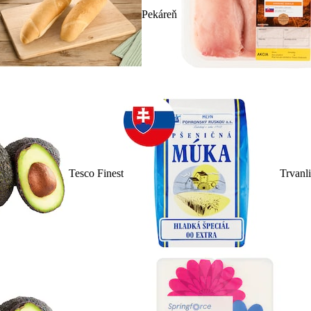
Pekáreň
Tesco Finest
Trvanl