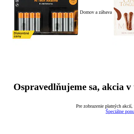
Domov a zábava
Ospravedlňujeme sa, akcia v te
Pre zobrazenie platných akcií,
Špeciálne pon