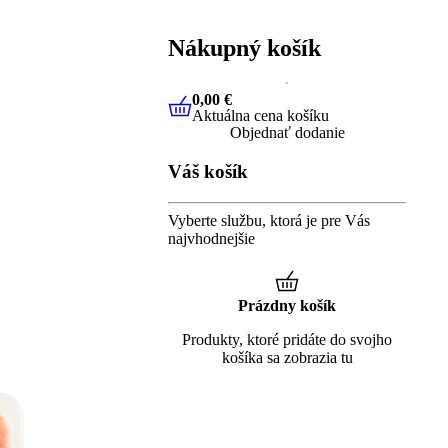
Nákupný košík
0,00 €
Aktuálna cena košíku
0,00 €
Aktuálna cena košíku
Objednať dodanie
Váš košík
Vyberte službu, ktorá je pre Vás
najvhodnejšie
Prázdny košík
Produkty, ktoré pridáte do svojho
košíka sa zobrazia tu