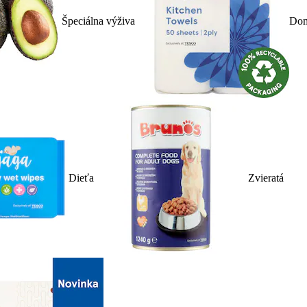
Špeciálna výživa
Dom
Dieťa
Zvieratá