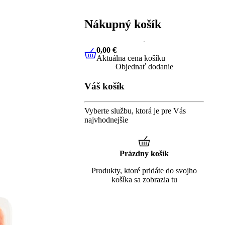
Nákupný košík
0,00 €
Aktuálna cena košíku
0,00 €
Aktuálna cena košíku
Objednať dodanie
Váš košík
Vyberte službu, ktorá je pre Vás
najvhodnejšie
Prázdny košík
Produkty, ktoré pridáte do svojho
košíka sa zobrazia tu