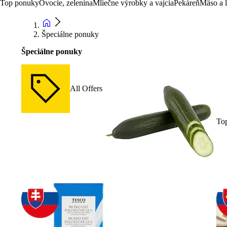
Top ponuky
Ovocie, zelenina
Mliečne výrobky a vajcia
Pekáreň
Mäso a 
Špeciálne ponuky
Špeciálne ponuky
All Offers
To