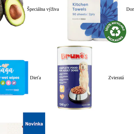
Špeciálna výživa
Dom
Dieťa
Zvieratá