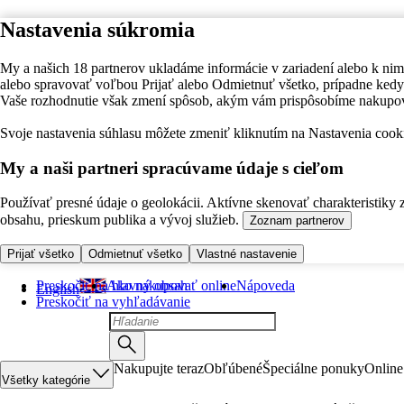
Nastavenia súkromia
My a našich 18 partnerov ukladáme informácie v zariadení alebo k nim
alebo spravovať voľbou Prijať alebo Odmietnuť všetko, prípadne ke
Vaše rozhodnutie však zmení spôsob, akým vám prispôsobíme nakupo
Svoje nastavenia súhlasu môžete zmeniť kliknutím na Nastavenia cooki
My a naši partneri spracúvame údaje s cieľom
Používať presné údaje o geolokácii. Aktívne skenovať charakteristiky 
obsahu, prieskum publika a vývoj služieb.
Zoznam partnerov
Prijať všetko
Odmietnuť všetko
Vlastné nastavenie
Preskočiť na hlavný obsah
Ako nakupovať online
Nápoveda
English
Preskočiť na vyhľadávanie
Nakupujte teraz
Obľúbené
Špeciálne ponuky
Online
Všetky kategórie