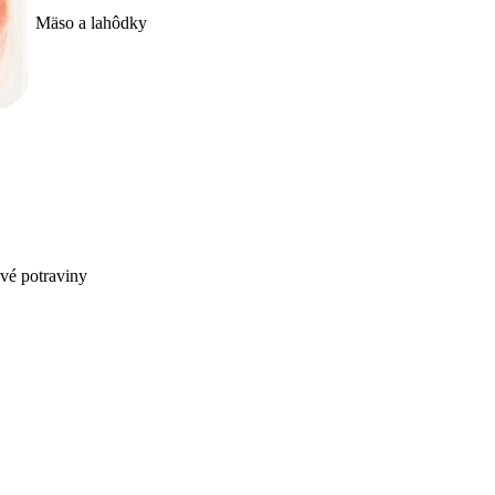
Mäso a lahôdky
ivé potraviny