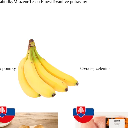
lahôdky
Mrazené
Tesco Finest
Trvanlivé potraviny
p ponuky
Ovocie, zelenina