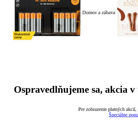
Domov a zábava
Ospravedlňujeme sa, akcia v te
Pre zobrazenie platných akcií,
Špeciálne pon