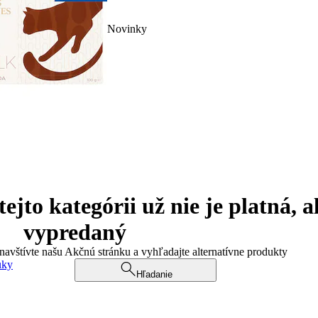
Novinky
jto kategórii už nie je platná, a
vypredaný
 navštívte našu Akčnú stránku a vyhľadajte alternatívne produkty
uky
Hľadanie