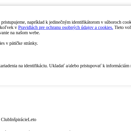
 pristupujeme, napríklad k jedinečným identifikátorom v súboroch coo
dykoľvek v
Pravidlách pre ochranu osobných údajov a cookies.
Tieto voľ
vanie na našom webe.
es v pätičke stránky.
zariadenia na identifikáciu. Ukladať a/alebo pristupovať k informáciám
 Club
Inšpirácie
Leto