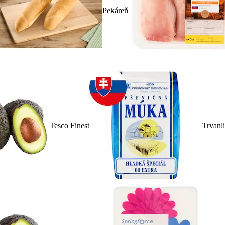
Pekáreň
Tesco Finest
Trvanl