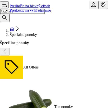
Preskočiť na hlavný obsah
Preskočiť na vyhľadávanie
Špeciálne ponuky
Špeciálne ponuky
All Offers
Top ponuky