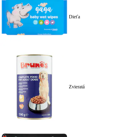
Dieťa
Zvieratá