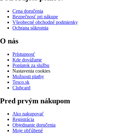
Cena doručenia
Bezpečnosť pri nákupe
Všeobecné obchodné podmienky
Ochrana súkromia
O nás
Prístupnosť
Kde dovážame
Poplatok za službu
Nastavenia cookies
Možnosti platby
Tesco.sk
Clubcard
Pred prvým nákupom
Ako nakupovať
Registrácia
Objednanie doručenia
Moje obľúbené