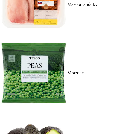
Mäso a lahôdky
Mrazené