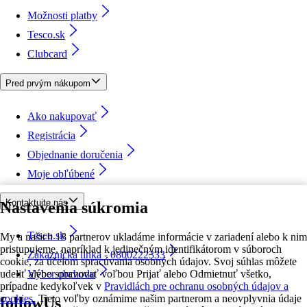
Možnosti platby
Tesco.sk
Clubcard
Pred prvým nákupom
Ako nakupovať
Registrácia
Objednanie doručenia
Moje obľúbené
Kontaktujte nás
Nastavenia súkromia
Tesco.sk
My a našich 18 partnerov ukladáme informácie v zariadení alebo k nim
pristupujeme, napríklad k jedinečným identifikátorom v súboroch
Zákaznícka linka - 0800222333
cookie, za účelom spracúvania osobných údajov. Svoj súhlas môžete
udeliť alebo spravovať voľbou Prijať alebo Odmietnuť všetko,
Výber obchodu
prípadne kedykoľvek v
Pravidlách pre ochranu osobných údajov a
cookies.
Tieto voľby oznámime našim partnerom a neovplyvnia údaje
followUs