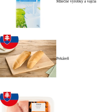
Mliečne výrobky a vajcia
Pekáreň