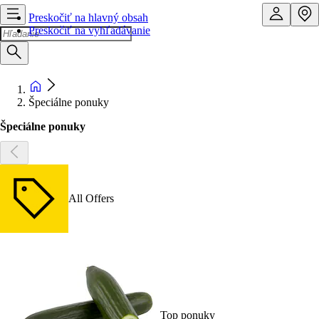
Preskočiť na hlavný obsah
Preskočiť na vyhľadávanie
Špeciálne ponuky
Špeciálne ponuky
All Offers
Top ponuky