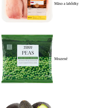
Mäso a lahôdky
Mrazené