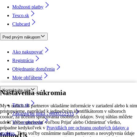
Možnosti platby
Tesco.sk
Clubcard
Pred prvým nákupom
Ako nakupovať
Registrácia
Objednanie doručenia
Moje obľúbené
Kontaktujte nás
Nastavenia súkromia
Tesco.sk
My a našich 18 partnerov ukladáme informácie v zariadení alebo k nim
pristupujeme, napríklad k jedinečným identifikátorom v súboroch
Zákaznícka linka - 0800222333
cookie, za účelom spracúvania osobných údajov. Svoj súhlas môžete
udeliť alebo spravovať voľbou Prijať alebo Odmietnuť všetko,
Výber obchodu
prípadne kedykoľvek v
Pravidlách pre ochranu osobných údajov a
cookies.
Tieto voľby oznámime našim partnerom a neovplyvnia údaje
followUs