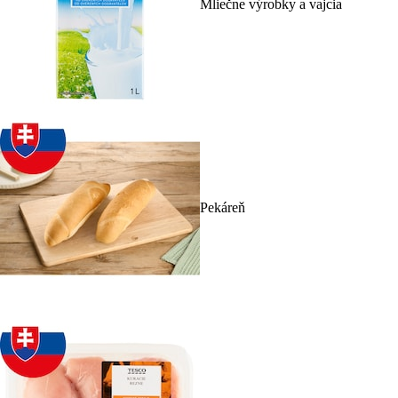
Mliečne výrobky a vajcia
Pekáreň