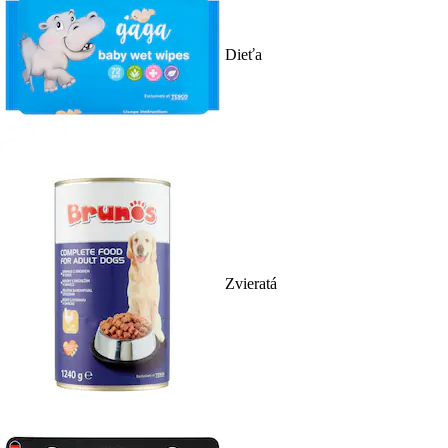
Dieťa
Zvieratá