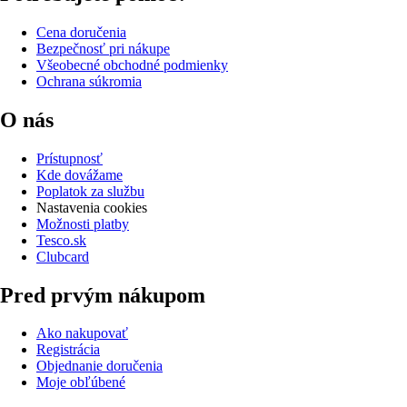
Cena doručenia
Bezpečnosť pri nákupe
Všeobecné obchodné podmienky
Ochrana súkromia
O nás
Prístupnosť
Kde dovážame
Poplatok za službu
Nastavenia cookies
Možnosti platby
Tesco.sk
Clubcard
Pred prvým nákupom
Ako nakupovať
Registrácia
Objednanie doručenia
Moje obľúbené