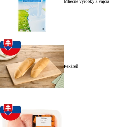
Mliečne výrobky a vajcia
Pekáreň