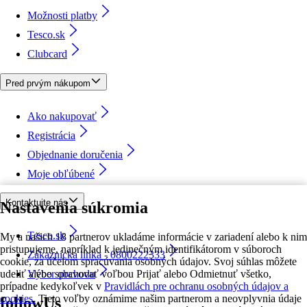
Možnosti platby
Tesco.sk
Clubcard
Pred prvým nákupom
Ako nakupovať
Registrácia
Objednanie doručenia
Moje obľúbené
Kontaktujte nás
Nastavenia súkromia
Tesco.sk
My a našich 18 partnerov ukladáme informácie v zariadení alebo k nim
pristupujeme, napríklad k jedinečným identifikátorom v súboroch
Zákaznícka linka - 0800222333
cookie, za účelom spracúvania osobných údajov. Svoj súhlas môžete
udeliť alebo spravovať voľbou Prijať alebo Odmietnuť všetko,
Výber obchodu
prípadne kedykoľvek v
Pravidlách pre ochranu osobných údajov a
cookies.
Tieto voľby oznámime našim partnerom a neovplyvnia údaje
followUs