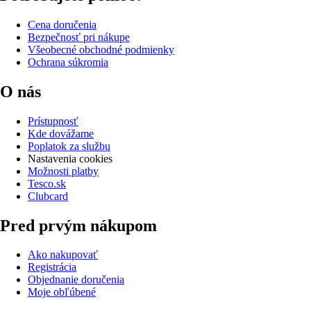
Cena doručenia
Bezpečnosť pri nákupe
Všeobecné obchodné podmienky
Ochrana súkromia
O nás
Prístupnosť
Kde dovážame
Poplatok za službu
Nastavenia cookies
Možnosti platby
Tesco.sk
Clubcard
Pred prvým nákupom
Ako nakupovať
Registrácia
Objednanie doručenia
Moje obľúbené