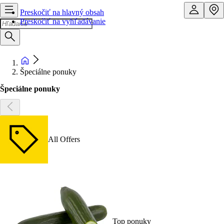
Preskočiť na hlavný obsah
Preskočiť na vyhľadávanie
Špeciálne ponuky
Špeciálne ponuky
All Offers
Top ponuky