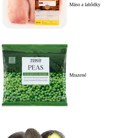
Mäso a lahôdky
Mrazené