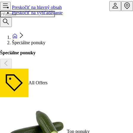
Preskočiť na hlavný obsah
Preskočiť na vyhľadávanie
Špeciálne ponuky
Špeciálne ponuky
All Offers
Top ponuky