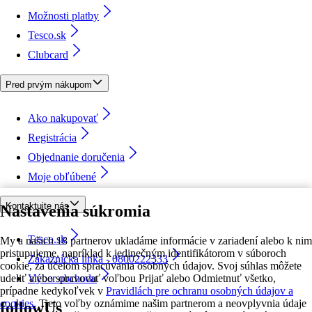
Možnosti platby
Tesco.sk
Clubcard
Pred prvým nákupom
Ako nakupovať
Registrácia
Objednanie doručenia
Moje obľúbené
Kontaktujte nás
Nastavenia súkromia
Tesco.sk
My a našich 18 partnerov ukladáme informácie v zariadení alebo k nim
pristupujeme, napríklad k jedinečným identifikátorom v súboroch
Zákaznícka linka - 0800222333
cookie, za účelom spracúvania osobných údajov. Svoj súhlas môžete
udeliť alebo spravovať voľbou Prijať alebo Odmietnuť všetko,
Výber obchodu
prípadne kedykoľvek v
Pravidlách pre ochranu osobných údajov a
cookies.
Tieto voľby oznámime našim partnerom a neovplyvnia údaje
followUs