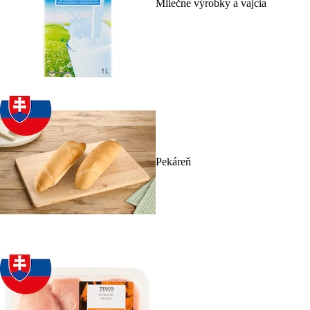
Mliečne výrobky a vajcia
Pekáreň