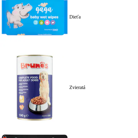
Dieťa
Zvieratá