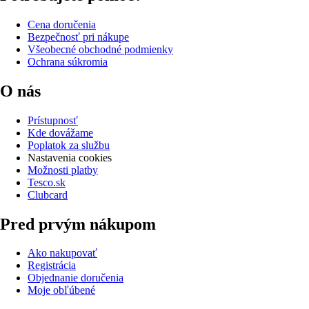
Cena doručenia
Bezpečnosť pri nákupe
Všeobecné obchodné podmienky
Ochrana súkromia
O nás
Prístupnosť
Kde dovážame
Poplatok za službu
Nastavenia cookies
Možnosti platby
Tesco.sk
Clubcard
Pred prvým nákupom
Ako nakupovať
Registrácia
Objednanie doručenia
Moje obľúbené