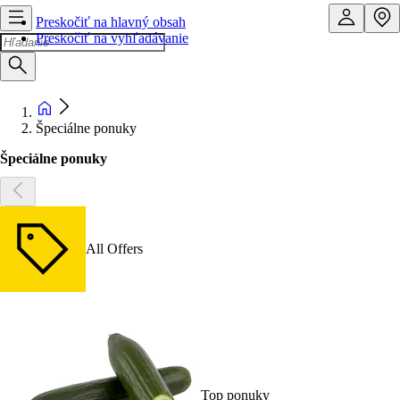
Preskočiť na hlavný obsah
Preskočiť na vyhľadávanie
Špeciálne ponuky
Špeciálne ponuky
All Offers
Top ponuky