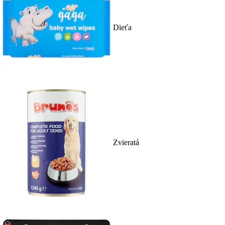
Dieťa
Zvieratá