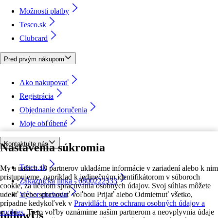
Možnosti platby
Tesco.sk
Clubcard
Pred prvým nákupom
Ako nakupovať
Registrácia
Objednanie doručenia
Moje obľúbené
Kontaktujte nás
Nastavenia súkromia
Tesco.sk
My a našich 18 partnerov ukladáme informácie v zariadení alebo k nim
pristupujeme, napríklad k jedinečným identifikátorom v súboroch
Zákaznícka linka - 0800222333
cookie, za účelom spracúvania osobných údajov. Svoj súhlas môžete
udeliť alebo spravovať voľbou Prijať alebo Odmietnuť všetko,
Výber obchodu
prípadne kedykoľvek v
Pravidlách pre ochranu osobných údajov a
cookies.
Tieto voľby oznámime našim partnerom a neovplyvnia údaje
followUs