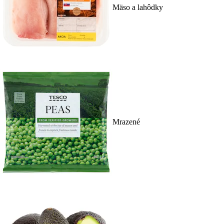
Mäso a lahôdky
Mrazené