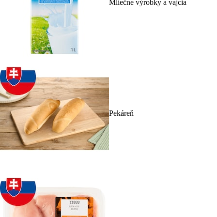
Mliečne výrobky a vajcia
Pekáreň