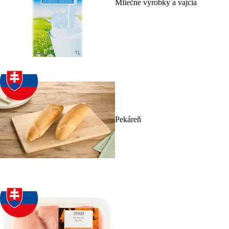
Mliečne výrobky a vajcia
Pekáreň