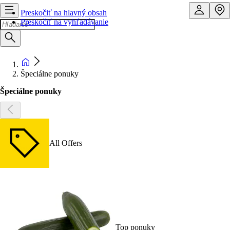
Preskočiť na hlavný obsah
Preskočiť na vyhľadávanie
Špeciálne ponuky
Špeciálne ponuky
All Offers
Top ponuky