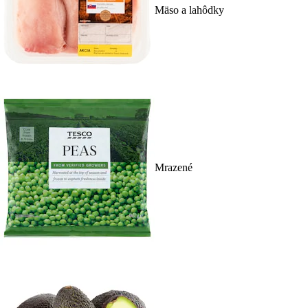
Mäso a lahôdky
Mrazené