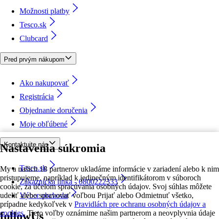
Možnosti platby
Tesco.sk
Clubcard
Pred prvým nákupom
Ako nakupovať
Registrácia
Objednanie doručenia
Moje obľúbené
Kontaktujte nás
Nastavenia súkromia
Tesco.sk
My a našich 18 partnerov ukladáme informácie v zariadení alebo k nim
pristupujeme, napríklad k jedinečným identifikátorom v súboroch
Zákaznícka linka - 0800222333
cookie, za účelom spracúvania osobných údajov. Svoj súhlas môžete
udeliť alebo spravovať voľbou Prijať alebo Odmietnuť všetko,
Výber obchodu
prípadne kedykoľvek v
Pravidlách pre ochranu osobných údajov a
cookies.
Tieto voľby oznámime našim partnerom a neovplyvnia údaje
followUs