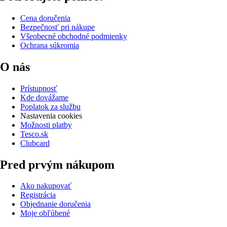
Cena doručenia
Bezpečnosť pri nákupe
Všeobecné obchodné podmienky
Ochrana súkromia
O nás
Prístupnosť
Kde dovážame
Poplatok za službu
Nastavenia cookies
Možnosti platby
Tesco.sk
Clubcard
Pred prvým nákupom
Ako nakupovať
Registrácia
Objednanie doručenia
Moje obľúbené