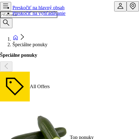
Preskočiť na hlavný obsah
Preskočiť na vyhľadávanie
Špeciálne ponuky
Špeciálne ponuky
All Offers
Top ponuky