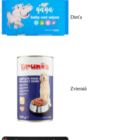
Dieťa
Zvieratá