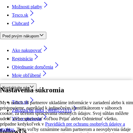
Možnosti platby
Tesco.sk
Clubcard
Pred prvým nákupom
Ako nakupovať
Registrácia
Objednanie doručenia
Moje obľúbené
Kontaktujte nás
Nastavenia súkromia
Tesco.sk
My a našich 18 partnerov ukladáme informácie v zariadení alebo k nim
pristupujeme, napríklad k jedinečným identifikátorom v súboroch
Zákaznícka linka - 0800222333
cookie, za účelom spracúvania osobných údajov. Svoj súhlas môžete
udeliť alebo spravovať voľbou Prijať alebo Odmietnuť všetko,
Výber obchodu
prípadne kedykoľvek v
Pravidlách pre ochranu osobných údajov a
cookies.
Tieto voľby oznámime našim partnerom a neovplyvnia údaje
followUs