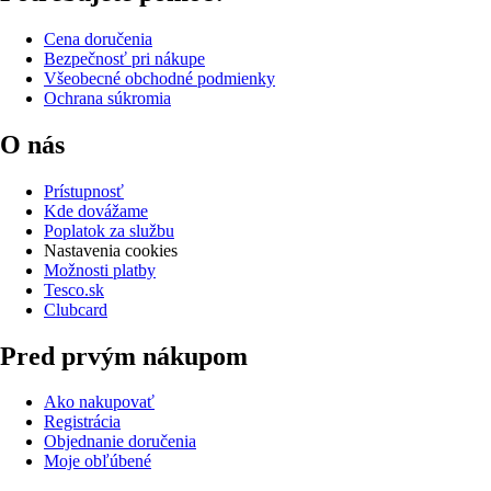
Cena doručenia
Bezpečnosť pri nákupe
Všeobecné obchodné podmienky
Ochrana súkromia
O nás
Prístupnosť
Kde dovážame
Poplatok za službu
Nastavenia cookies
Možnosti platby
Tesco.sk
Clubcard
Pred prvým nákupom
Ako nakupovať
Registrácia
Objednanie doručenia
Moje obľúbené