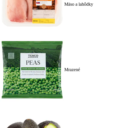
Mäso a lahôdky
Mrazené