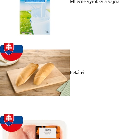
Mliečne výrobky a vajcia
Pekáreň