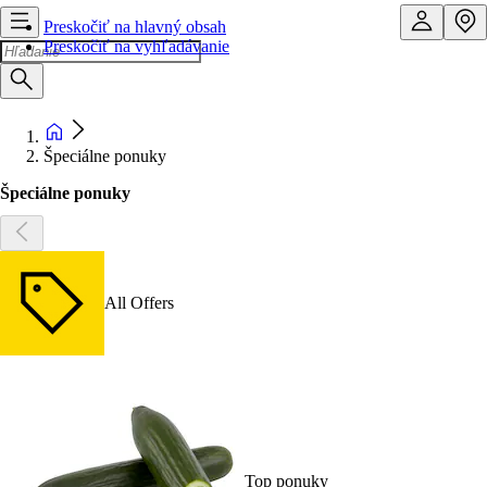
Preskočiť na hlavný obsah
Preskočiť na vyhľadávanie
Špeciálne ponuky
Špeciálne ponuky
All Offers
Top ponuky