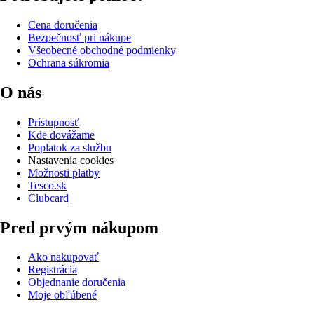
Cena doručenia
Bezpečnosť pri nákupe
Všeobecné obchodné podmienky
Ochrana súkromia
O nás
Prístupnosť
Kde dovážame
Poplatok za službu
Nastavenia cookies
Možnosti platby
Tesco.sk
Clubcard
Pred prvým nákupom
Ako nakupovať
Registrácia
Objednanie doručenia
Moje obľúbené