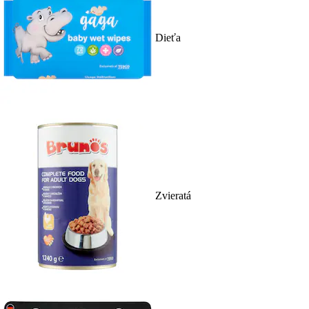
Dieťa
Zvieratá