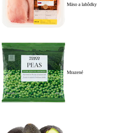
Mäso a lahôdky
Mrazené