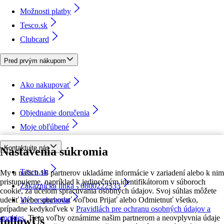
Možnosti platby
Tesco.sk
Clubcard
Pred prvým nákupom
Ako nakupovať
Registrácia
Objednanie doručenia
Moje obľúbené
Kontaktujte nás
Nastavenia súkromia
Tesco.sk
My a našich 18 partnerov ukladáme informácie v zariadení alebo k nim
pristupujeme, napríklad k jedinečným identifikátorom v súboroch
Zákaznícka linka - 0800222333
cookie, za účelom spracúvania osobných údajov. Svoj súhlas môžete
udeliť alebo spravovať voľbou Prijať alebo Odmietnuť všetko,
Výber obchodu
prípadne kedykoľvek v
Pravidlách pre ochranu osobných údajov a
cookies.
Tieto voľby oznámime našim partnerom a neovplyvnia údaje
followUs