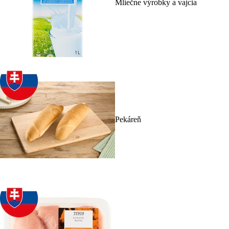
Mliečne výrobky a vajcia
Pekáreň