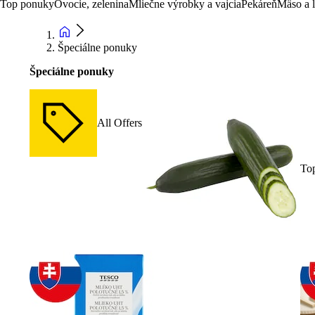
Top ponuky
Ovocie, zelenina
Mliečne výrobky a vajcia
Pekáreň
Mäso a 
Špeciálne ponuky
Špeciálne ponuky
All Offers
To