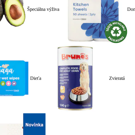
Špeciálna výživa
Dom
Dieťa
Zvieratá