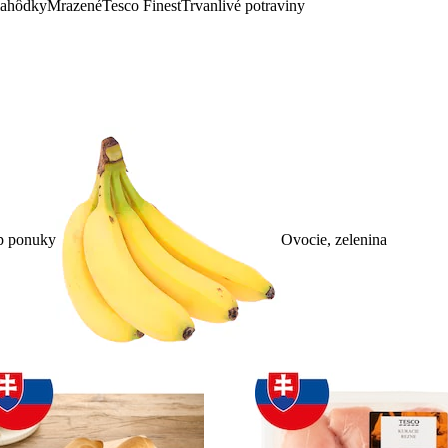
lahôdky
Mrazené
Tesco Finest
Trvanlivé potraviny
p ponuky
Ovocie, zelenina