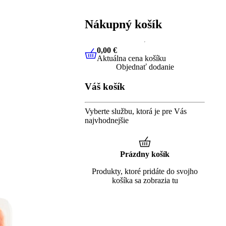
Nákupný košík
0,00 €
Aktuálna cena košíku
0,00 €
Aktuálna cena košíku
Objednať dodanie
Váš košík
Vyberte službu, ktorá je pre Vás
najvhodnejšie
Prázdny košík
Produkty, ktoré pridáte do svojho
košíka sa zobrazia tu