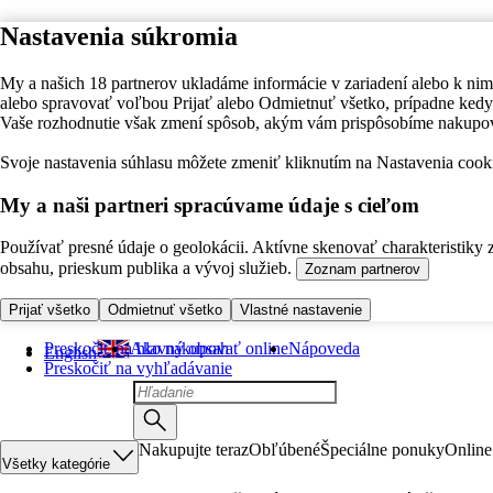
Nastavenia súkromia
My a našich 18 partnerov ukladáme informácie v zariadení alebo k nim
alebo spravovať voľbou Prijať alebo Odmietnuť všetko, prípadne ke
Vaše rozhodnutie však zmení spôsob, akým vám prispôsobíme nakupo
Svoje nastavenia súhlasu môžete zmeniť kliknutím na Nastavenia cooki
My a naši partneri spracúvame údaje s cieľom
Používať presné údaje o geolokácii. Aktívne skenovať charakteristiky 
obsahu, prieskum publika a vývoj služieb.
Zoznam partnerov
Prijať všetko
Odmietnuť všetko
Vlastné nastavenie
Preskočiť na hlavný obsah
Ako nakupovať online
Nápoveda
English
Preskočiť na vyhľadávanie
Nakupujte teraz
Obľúbené
Špeciálne ponuky
Online
Všetky kategórie