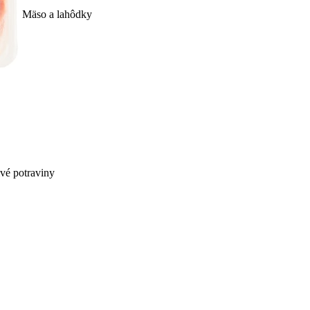
Mäso a lahôdky
ivé potraviny