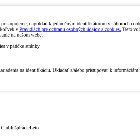
 pristupujeme, napríklad k jedinečným identifikátorom v súboroch coo
dykoľvek v
Pravidlách pre ochranu osobných údajov a cookies.
Tieto voľ
vanie na našom webe.
es v pätičke stránky.
zariadenia na identifikáciu. Ukladať a/alebo pristupovať k informáciám
 Club
Inšpirácie
Leto