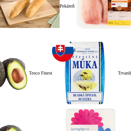
Pekáreň
Tesco Finest
Trvanl