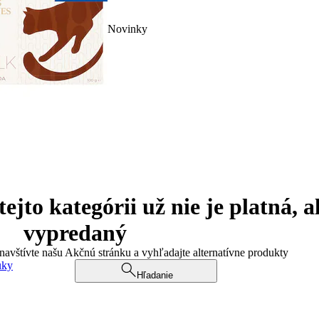
Novinky
jto kategórii už nie je platná, a
vypredaný
 navštívte našu Akčnú stránku a vyhľadajte alternatívne produkty
uky
Hľadanie