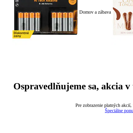
Domov a zábava
Ospravedlňujeme sa, akcia v te
Pre zobrazenie platných akcií,
Špeciálne pon