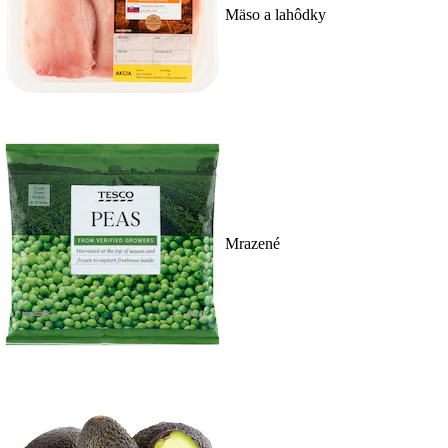
Mäso a lahôdky
Mrazené