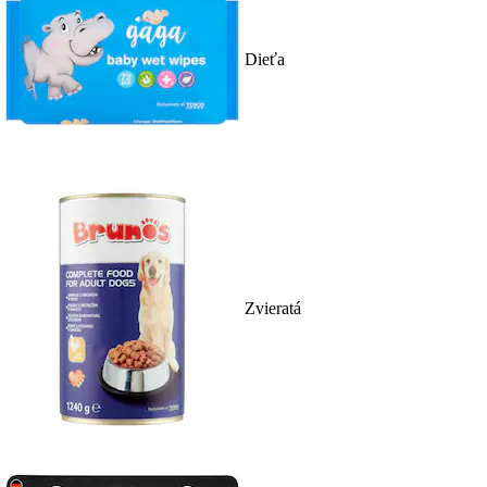
Dieťa
Zvieratá