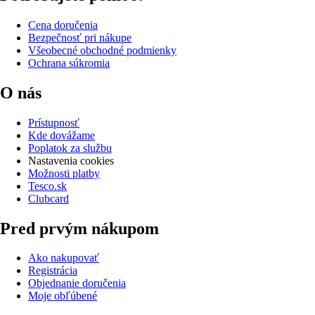
Cena doručenia
Bezpečnosť pri nákupe
Všeobecné obchodné podmienky
Ochrana súkromia
O nás
Prístupnosť
Kde dovážame
Poplatok za službu
Nastavenia cookies
Možnosti platby
Tesco.sk
Clubcard
Pred prvým nákupom
Ako nakupovať
Registrácia
Objednanie doručenia
Moje obľúbené