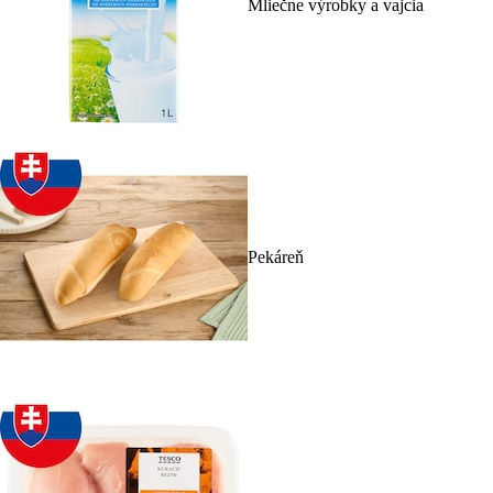
Mliečne výrobky a vajcia
Pekáreň