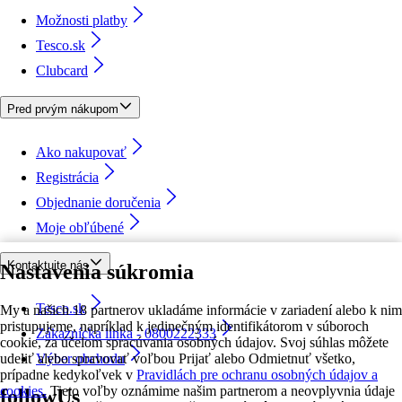
Možnosti platby
Tesco.sk
Clubcard
Pred prvým nákupom
Ako nakupovať
Registrácia
Objednanie doručenia
Moje obľúbené
Kontaktujte nás
Nastavenia súkromia
Tesco.sk
My a našich 18 partnerov ukladáme informácie v zariadení alebo k nim
pristupujeme, napríklad k jedinečným identifikátorom v súboroch
Zákaznícka linka - 0800222333
cookie, za účelom spracúvania osobných údajov. Svoj súhlas môžete
udeliť alebo spravovať voľbou Prijať alebo Odmietnuť všetko,
Výber obchodu
prípadne kedykoľvek v
Pravidlách pre ochranu osobných údajov a
cookies.
Tieto voľby oznámime našim partnerom a neovplyvnia údaje
followUs