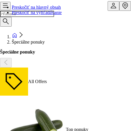
Preskočiť na hlavný obsah
Preskočiť na vyhľadávanie
Špeciálne ponuky
Špeciálne ponuky
All Offers
Top ponuky