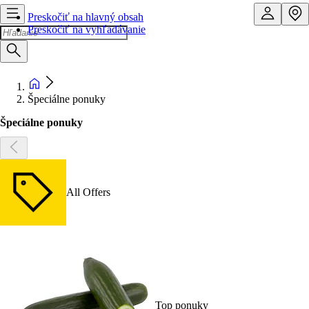
Preskočiť na hlavný obsah
Preskočiť na vyhľadávanie
Špeciálne ponuky
Špeciálne ponuky
All Offers
Top ponuky