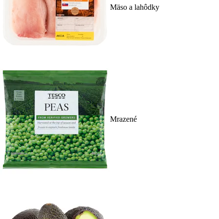
Mäso a lahôdky
Mrazené