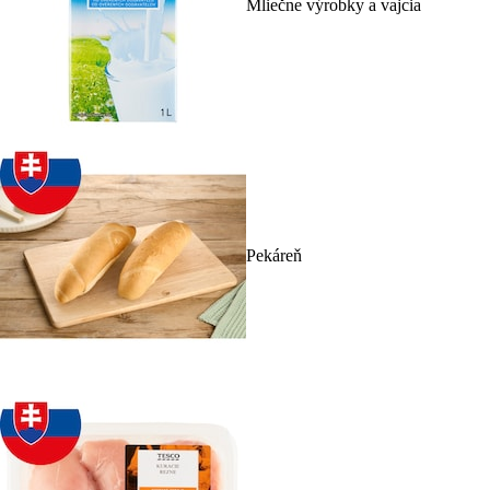
Mliečne výrobky a vajcia
Pekáreň