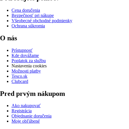
Cena doručenia
Bezpečnosť pri nákupe
Všeobecné obchodné podmienky
Ochrana súkromia
O nás
Prístupnosť
Kde dovážame
Poplatok za službu
Nastavenia cookies
Možnosti platby
Tesco.sk
Clubcard
Pred prvým nákupom
Ako nakupovať
Registrácia
Objednanie doručenia
Moje obľúbené