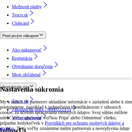
Možnosti platby
Tesco.sk
Clubcard
Pred prvým nákupom
Ako nakupovať
Registrácia
Objednanie doručenia
Moje obľúbené
Kontaktujte nás
Nastavenia súkromia
Tesco.sk
My a našich 18 partnerov ukladáme informácie v zariadení alebo k nim
pristupujeme, napríklad k jedinečným identifikátorom v súboroch
Zákaznícka linka - 0800222333
cookie, za účelom spracúvania osobných údajov. Svoj súhlas môžete
udeliť alebo spravovať voľbou Prijať alebo Odmietnuť všetko,
Výber obchodu
prípadne kedykoľvek v
Pravidlách pre ochranu osobných údajov a
cookies.
Tieto voľby oznámime našim partnerom a neovplyvnia údaje
followUs