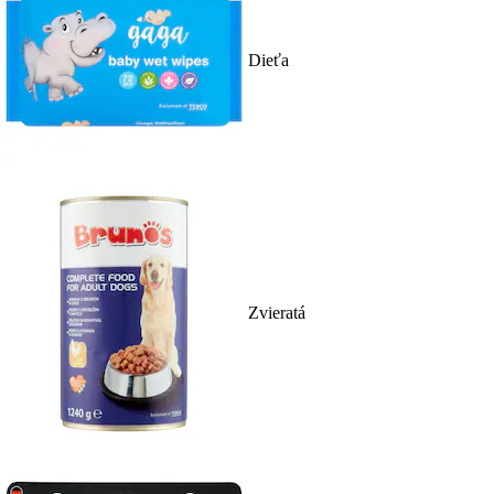
Dieťa
Zvieratá