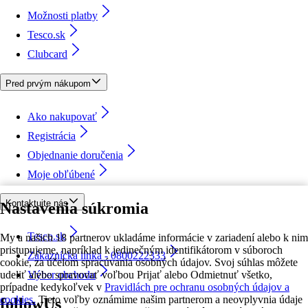
Možnosti platby
Tesco.sk
Clubcard
Pred prvým nákupom
Ako nakupovať
Registrácia
Objednanie doručenia
Moje obľúbené
Kontaktujte nás
Nastavenia súkromia
Tesco.sk
My a našich 18 partnerov ukladáme informácie v zariadení alebo k nim
pristupujeme, napríklad k jedinečným identifikátorom v súboroch
Zákaznícka linka - 0800222333
cookie, za účelom spracúvania osobných údajov. Svoj súhlas môžete
udeliť alebo spravovať voľbou Prijať alebo Odmietnuť všetko,
Výber obchodu
prípadne kedykoľvek v
Pravidlách pre ochranu osobných údajov a
cookies.
Tieto voľby oznámime našim partnerom a neovplyvnia údaje
followUs