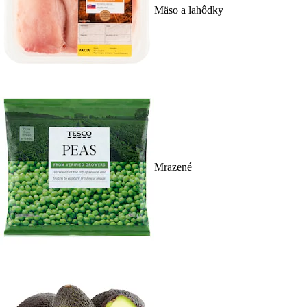
Mäso a lahôdky
Mrazené