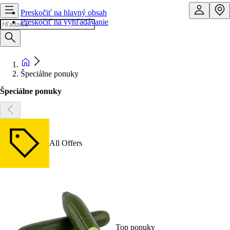
Preskočiť na hlavný obsah
Preskočiť na vyhľadávanie
Špeciálne ponuky
Špeciálne ponuky
All Offers
Top ponuky