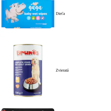
Dieťa
Zvieratá