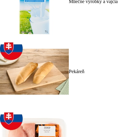
Mliečne výrobky a vajcia
Pekáreň