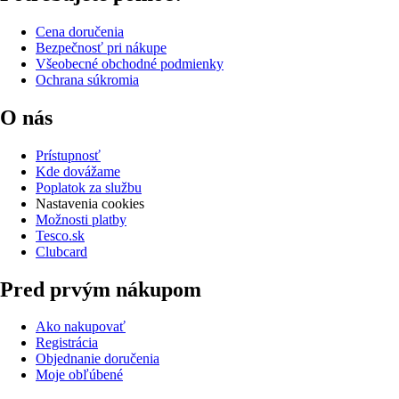
Cena doručenia
Bezpečnosť pri nákupe
Všeobecné obchodné podmienky
Ochrana súkromia
O nás
Prístupnosť
Kde dovážame
Poplatok za službu
Nastavenia cookies
Možnosti platby
Tesco.sk
Clubcard
Pred prvým nákupom
Ako nakupovať
Registrácia
Objednanie doručenia
Moje obľúbené