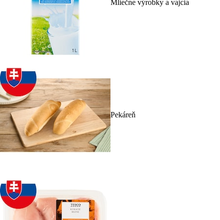
Mliečne výrobky a vajcia
Pekáreň