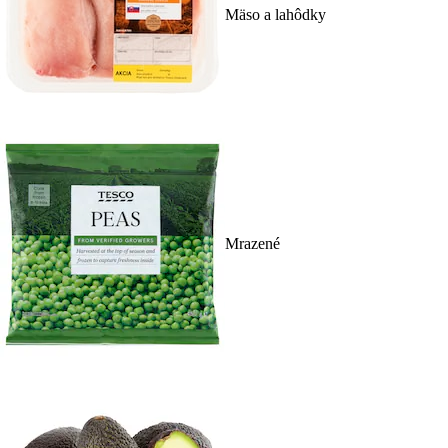
Mäso a lahôdky
Mrazené