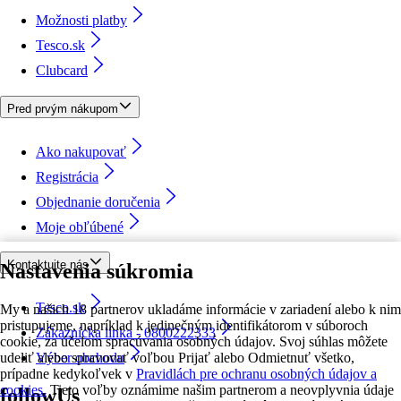
Možnosti platby
Tesco.sk
Clubcard
Pred prvým nákupom
Ako nakupovať
Registrácia
Objednanie doručenia
Moje obľúbené
Kontaktujte nás
Nastavenia súkromia
Tesco.sk
My a našich 18 partnerov ukladáme informácie v zariadení alebo k nim
pristupujeme, napríklad k jedinečným identifikátorom v súboroch
Zákaznícka linka - 0800222333
cookie, za účelom spracúvania osobných údajov. Svoj súhlas môžete
udeliť alebo spravovať voľbou Prijať alebo Odmietnuť všetko,
Výber obchodu
prípadne kedykoľvek v
Pravidlách pre ochranu osobných údajov a
cookies.
Tieto voľby oznámime našim partnerom a neovplyvnia údaje
followUs