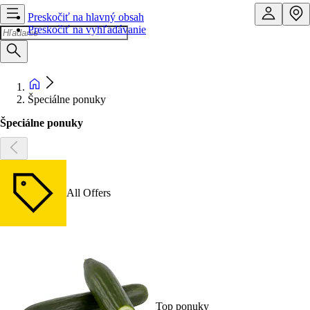
Preskočiť na hlavný obsah
Preskočiť na vyhľadávanie
Špeciálne ponuky
Špeciálne ponuky
All Offers
Top ponuky