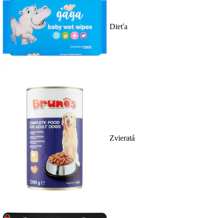
Dieťa
Zvieratá