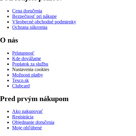
Cena doručenia
Bezpečnosť pri nákupe
Všeobecné obchodné podmienky
Ochrana súkromia
O nás
Prístupnosť
Kde dovážame
Poplatok za službu
Nastavenia cookies
Možnosti platby
Tesco.sk
Clubcard
Pred prvým nákupom
Ako nakupovať
Registrácia
Objednanie doručenia
Moje obľúbené