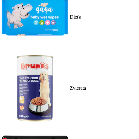
Dieťa
Zvieratá