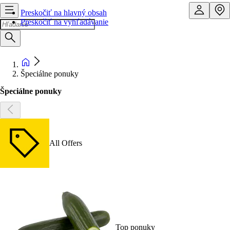
Preskočiť na hlavný obsah
Preskočiť na vyhľadávanie
Špeciálne ponuky
Špeciálne ponuky
All Offers
Top ponuky