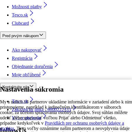
Možnosti platby
Tesco.sk
Clubcard
Pred prvým nákupom
Ako nakupovať
Registrácia
Objednanie doručenia
Moje obľúbené
Kontaktujte nás
Nastavenia súkromia
Tesco.sk
My a našich 18 partnerov ukladáme informácie v zariadení alebo k nim
pristupujeme, napríklad k jedinečným identifikátorom v súboroch
Zákaznícka linka - 0800222333
cookie, za účelom spracúvania osobných údajov. Svoj súhlas môžete
udeliť alebo spravovať voľbou Prijať alebo Odmietnuť všetko,
Výber obchodu
prípadne kedykoľvek v
Pravidlách pre ochranu osobných údajov a
cookies.
Tieto voľby oznámime našim partnerom a neovplyvnia údaje
followUs