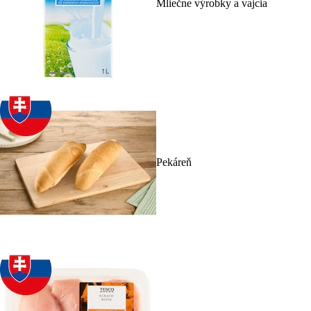
Mliečne výrobky a vajcia
Pekáreň