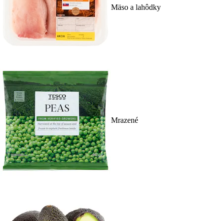
Mäso a lahôdky
Mrazené