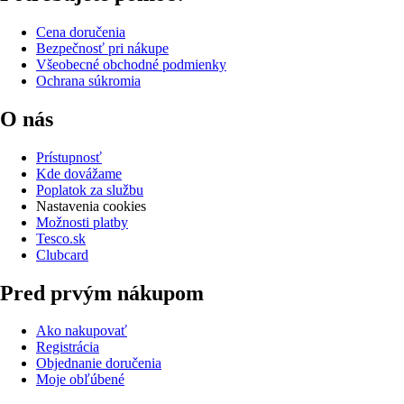
Cena doručenia
Bezpečnosť pri nákupe
Všeobecné obchodné podmienky
Ochrana súkromia
O nás
Prístupnosť
Kde dovážame
Poplatok za službu
Nastavenia cookies
Možnosti platby
Tesco.sk
Clubcard
Pred prvým nákupom
Ako nakupovať
Registrácia
Objednanie doručenia
Moje obľúbené