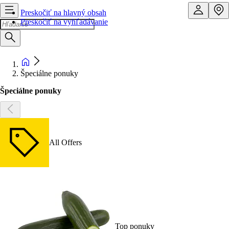
Preskočiť na hlavný obsah
Preskočiť na vyhľadávanie
Špeciálne ponuky
Špeciálne ponuky
All Offers
Top ponuky