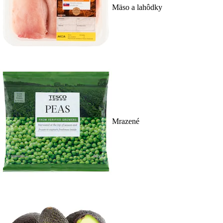
Mäso a lahôdky
Mrazené