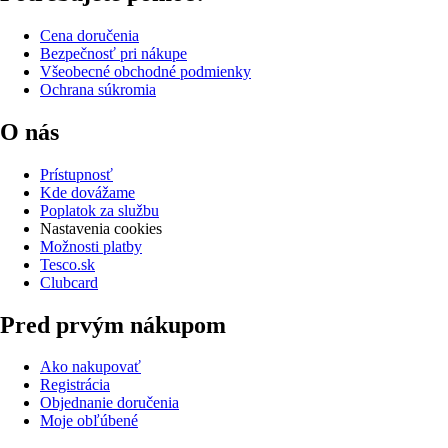
Cena doručenia
Bezpečnosť pri nákupe
Všeobecné obchodné podmienky
Ochrana súkromia
O nás
Prístupnosť
Kde dovážame
Poplatok za službu
Nastavenia cookies
Možnosti platby
Tesco.sk
Clubcard
Pred prvým nákupom
Ako nakupovať
Registrácia
Objednanie doručenia
Moje obľúbené