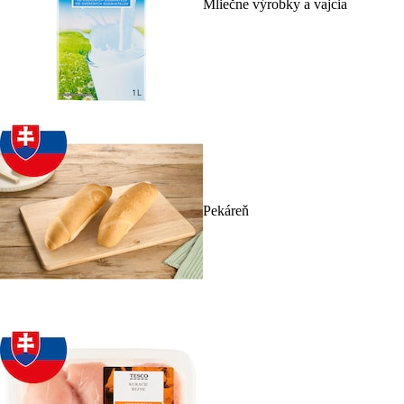
Mliečne výrobky a vajcia
Pekáreň