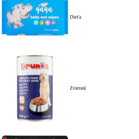
Dieťa
Zvieratá