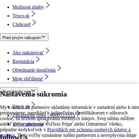
Možnosti platby
Tesco.sk
Clubcard
Pred prvým nákupom
Ako nakupovať
Registrácia
Objednanie doručenia
Moje obľúbené
Kontaktujte nás
Nastavenia súkromia
Tesco.sk
My a našich 18 partnerov ukladáme informácie v zariadení alebo k nim
pristupujeme, napríklad k jedinečným identifikátorom v súboroch
Zákaznícka linka - 0800222333
cookie, za účelom spracúvania osobných údajov. Svoj súhlas môžete
udeliť alebo spravovať voľbou Prijať alebo Odmietnuť všetko,
Výber obchodu
prípadne kedykoľvek v
Pravidlách pre ochranu osobných údajov a
cookies.
Tieto voľby oznámime našim partnerom a neovplyvnia údaje
followUs