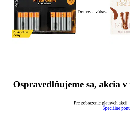
Domov a zábava
Ospravedlňujeme sa, akcia v te
Pre zobrazenie platných akcií,
Špeciálne pon