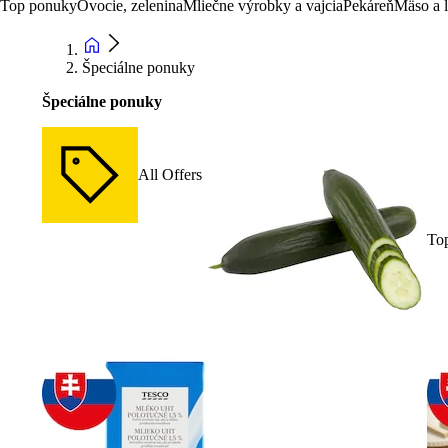
Top ponuky
Ovocie, zelenina
Mliečne výrobky a vajcia
Pekáreň
Mäso a 
Špeciálne ponuky
Špeciálne ponuky
All Offers
To