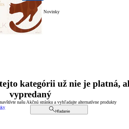
Novinky
jto kategórii už nie je platná, a
vypredaný
 navštívte našu Akčnú stránku a vyhľadajte alternatívne produkty
uky
Hľadanie