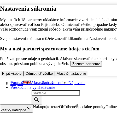
Nastavenia súkromia
My a našich 18 partnerov ukladáme informácie v zariadení alebo k nim
alebo spravovať voľbou Prijať alebo Odmietnuť všetko, prípadne ke
Vaše rozhodnutie však zmení spôsob, akým vám prispôsobíme nakupo
Svoje nastavenia súhlasu môžete zmeniť kliknutím na Nastavenia cooki
My a naši partneri spracúvame údaje s cieľom
Používať presné údaje o geolokácii. Aktívne skenovať charakteristiky 
obsahu, prieskum publika a vývoj služieb.
Zoznam partnerov
Prijať všetko
Odmietnuť všetko
Vlastné nastavenie
Preskočiť na hlavný obsah
Ako nakupovať online
Nápoveda
English
Preskočiť na vyhľadávanie
Nakupujte teraz
Obľúbené
Špeciálne ponuky
Online
Všetky kategórie