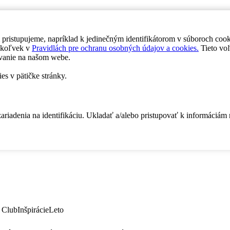
 pristupujeme, napríklad k jedinečným identifikátorom v súboroch coo
dykoľvek v
Pravidlách pre ochranu osobných údajov a cookies.
Tieto voľ
vanie na našom webe.
es v pätičke stránky.
zariadenia na identifikáciu. Ukladať a/alebo pristupovať k informáciám
 Club
Inšpirácie
Leto