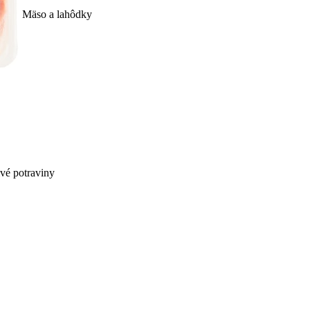
Mäso a lahôdky
ivé potraviny