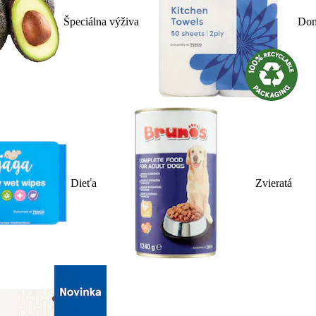
Špeciálna výživa
Dom
Dieťa
Zvieratá