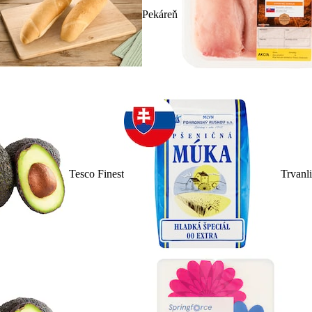
Pekáreň
Tesco Finest
Trvanl