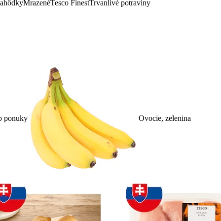
lahôdky
Mrazené
Tesco Finest
Trvanlivé potraviny
p ponuky
Ovocie, zelenina