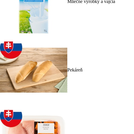
Mliečne výrobky a vajcia
Pekáreň