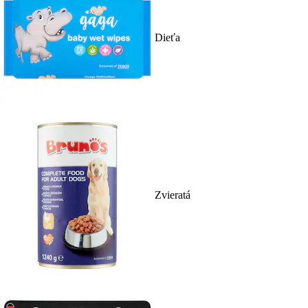
Dieťa
Zvieratá