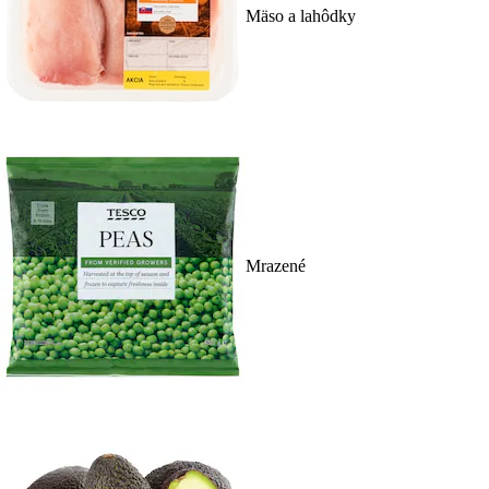
Mäso a lahôdky
Mrazené