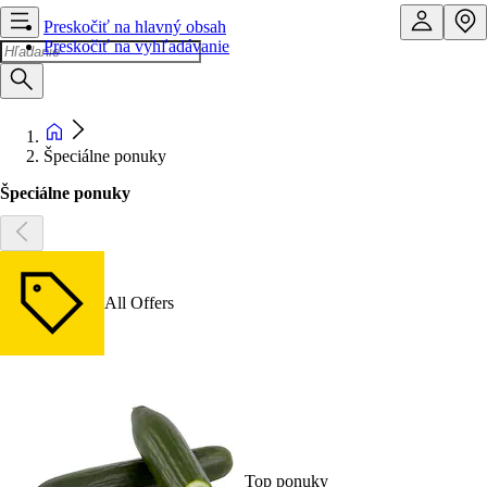
Preskočiť na hlavný obsah
Preskočiť na vyhľadávanie
Špeciálne ponuky
Špeciálne ponuky
All Offers
Top ponuky