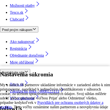
Možnosti platby
Tesco.sk
Clubcard
Pred prvým nákupom
Ako nakupovať
Registrácia
Objednanie doručenia
Moje obľúbené
Kontaktujte nás
Nastavenia súkromia
Tesco.sk
My a našich 18 partnerov ukladáme informácie v zariadení alebo k nim
pristupujeme, napríklad k jedinečným identifikátorom v súboroch
Zákaznícka linka - 0800222333
cookie, za účelom spracúvania osobných údajov. Svoj súhlas môžete
udeliť alebo spravovať voľbou Prijať alebo Odmietnuť všetko,
Výber obchodu
prípadne kedykoľvek v
Pravidlách pre ochranu osobných údajov a
cookies.
Tieto voľby oznámime našim partnerom a neovplyvnia údaje
followUs