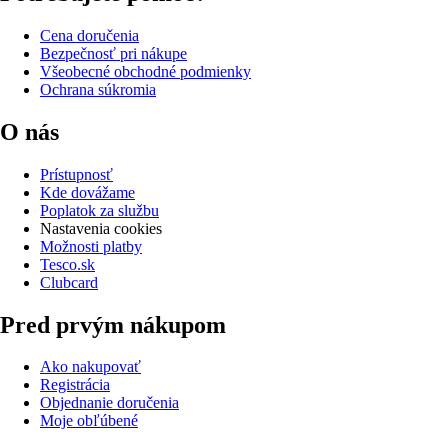
Cena doručenia
Bezpečnosť pri nákupe
Všeobecné obchodné podmienky
Ochrana súkromia
O nás
Prístupnosť
Kde dovážame
Poplatok za službu
Nastavenia cookies
Možnosti platby
Tesco.sk
Clubcard
Pred prvým nákupom
Ako nakupovať
Registrácia
Objednanie doručenia
Moje obľúbené