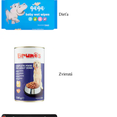
Dieťa
Zvieratá