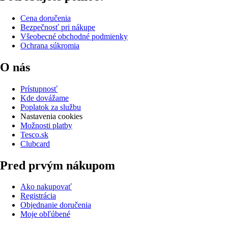
Cena doručenia
Bezpečnosť pri nákupe
Všeobecné obchodné podmienky
Ochrana súkromia
O nás
Prístupnosť
Kde dovážame
Poplatok za službu
Nastavenia cookies
Možnosti platby
Tesco.sk
Clubcard
Pred prvým nákupom
Ako nakupovať
Registrácia
Objednanie doručenia
Moje obľúbené