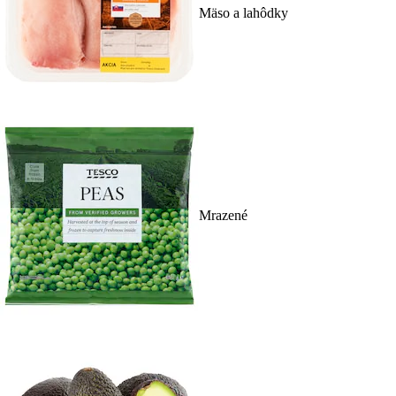
Mäso a lahôdky
Mrazené