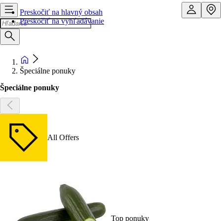
Preskočiť na hlavný obsah
Preskočiť na vyhľadávanie
Špeciálne ponuky
Špeciálne ponuky
All Offers
Top ponuky