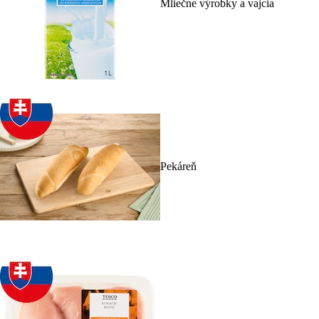
Mliečne výrobky a vajcia
Pekáreň