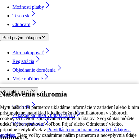
Možnosti platby
Tesco.sk
Clubcard
Pred prvým nákupom
Ako nakupovať
Registrácia
Objednanie doručenia
Moje obľúbené
Kontaktujte nás
Nastavenia súkromia
Tesco.sk
My a našich 18 partnerov ukladáme informácie v zariadení alebo k nim
pristupujeme, napríklad k jedinečným identifikátorom v súboroch
Zákaznícka linka - 0800222333
cookie, za účelom spracúvania osobných údajov. Svoj súhlas môžete
udeliť alebo spravovať voľbou Prijať alebo Odmietnuť všetko,
Výber obchodu
prípadne kedykoľvek v
Pravidlách pre ochranu osobných údajov a
cookies.
Tieto voľby oznámime našim partnerom a neovplyvnia údaje
followUs