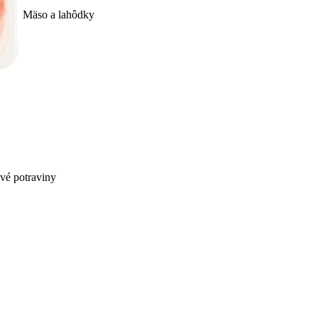
Mäso a lahôdky
ivé potraviny