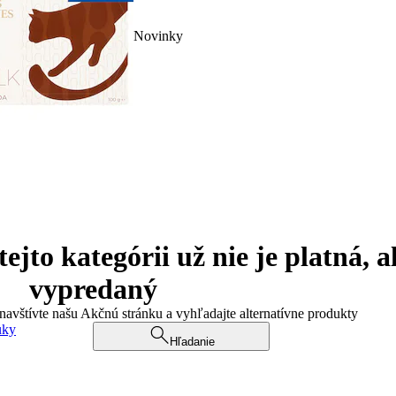
Novinky
jto kategórii už nie je platná, a
vypredaný
 navštívte našu Akčnú stránku a vyhľadajte alternatívne produkty
uky
Hľadanie