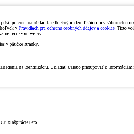
 pristupujeme, napríklad k jedinečným identifikátorom v súboroch coo
dykoľvek v
Pravidlách pre ochranu osobných údajov a cookies.
Tieto voľ
vanie na našom webe.
es v pätičke stránky.
zariadenia na identifikáciu. Ukladať a/alebo pristupovať k informáciám
 Club
Inšpirácie
Leto