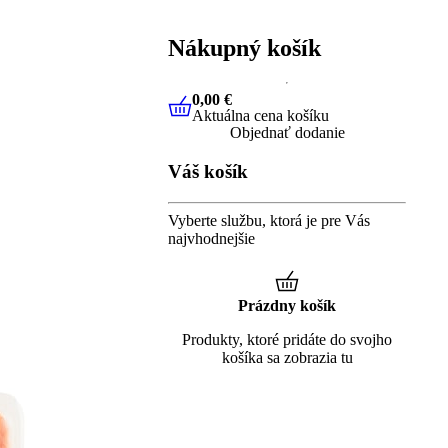
Nákupný košík
0,00 €
Aktuálna cena košíku
0,00 €
Aktuálna cena košíku
Objednať dodanie
Váš košík
Vyberte službu, ktorá je pre Vás
najvhodnejšie
Prázdny košík
Produkty, ktoré pridáte do svojho
košíka sa zobrazia tu