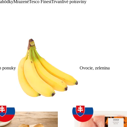
lahôdky
Mrazené
Tesco Finest
Trvanlivé potraviny
p ponuky
Ovocie, zelenina