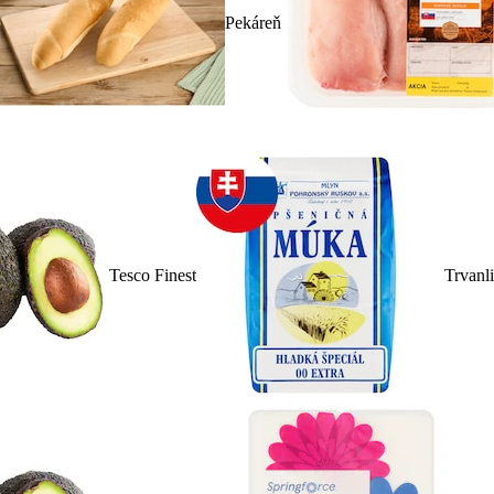
Pekáreň
Tesco Finest
Trvanl