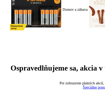
Domov a zábava
Ospravedlňujeme sa, akcia v te
Pre zobrazenie platných akcií,
Špeciálne pon