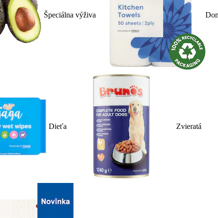
Špeciálna výživa
Dom
Dieťa
Zvieratá