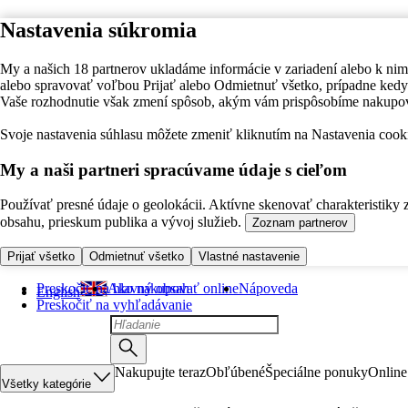
Nastavenia súkromia
My a našich 18 partnerov ukladáme informácie v zariadení alebo k nim
alebo spravovať voľbou Prijať alebo Odmietnuť všetko, prípadne ke
Vaše rozhodnutie však zmení spôsob, akým vám prispôsobíme nakupo
Svoje nastavenia súhlasu môžete zmeniť kliknutím na Nastavenia cooki
My a naši partneri spracúvame údaje s cieľom
Používať presné údaje o geolokácii. Aktívne skenovať charakteristiky 
obsahu, prieskum publika a vývoj služieb.
Zoznam partnerov
Prijať všetko
Odmietnuť všetko
Vlastné nastavenie
Preskočiť na hlavný obsah
Ako nakupovať online
Nápoveda
English
Preskočiť na vyhľadávanie
Nakupujte teraz
Obľúbené
Špeciálne ponuky
Online
Všetky kategórie