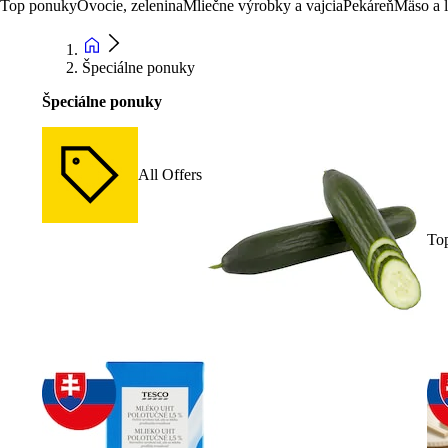
Top ponuky
Ovocie, zelenina
Mliečne výrobky a vajcia
Pekáreň
Mäso a 
Špeciálne ponuky
Špeciálne ponuky
All Offers
To