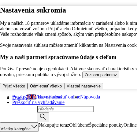
Nastavenia súkromia
My a našich 18 partnerov ukladáme informácie v zariadení alebo k nim
alebo spravovať voľbou Prijať alebo Odmietnuť všetko, prípadne ke
Vaše rozhodnutie však zmení spôsob, akým vám prispôsobíme nakupo
Svoje nastavenia súhlasu môžete zmeniť kliknutím na Nastavenia cooki
My a naši partneri spracúvame údaje s cieľom
Používať presné údaje o geolokácii. Aktívne skenovať charakteristiky 
obsahu, prieskum publika a vývoj služieb.
Zoznam partnerov
Prijať všetko
Odmietnuť všetko
Vlastné nastavenie
Preskočiť na hlavný obsah
Ako nakupovať online
Nápoveda
English
Preskočiť na vyhľadávanie
Nakupujte teraz
Obľúbené
Špeciálne ponuky
Online
Všetky kategórie