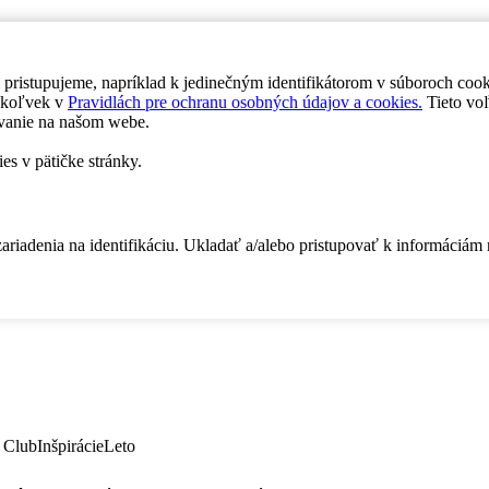
 pristupujeme, napríklad k jedinečným identifikátorom v súboroch coo
dykoľvek v
Pravidlách pre ochranu osobných údajov a cookies.
Tieto voľ
vanie na našom webe.
es v pätičke stránky.
zariadenia na identifikáciu. Ukladať a/alebo pristupovať k informáciám
 Club
Inšpirácie
Leto