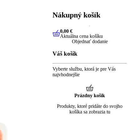
Nákupný košík
0,00 €
Aktuálna cena košíku
0,00 €
Aktuálna cena košíku
Objednať dodanie
Váš košík
Vyberte službu, ktorá je pre Vás
najvhodnejšie
Prázdny košík
Produkty, ktoré pridáte do svojho
košíka sa zobrazia tu