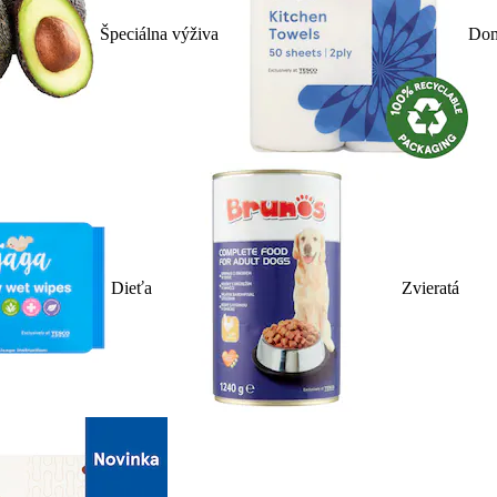
Špeciálna výživa
Dom
Dieťa
Zvieratá