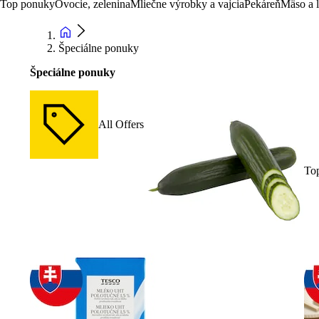
Top ponuky
Ovocie, zelenina
Mliečne výrobky a vajcia
Pekáreň
Mäso a 
Špeciálne ponuky
Špeciálne ponuky
All Offers
To