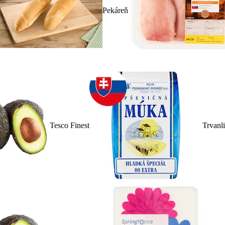
Pekáreň
Tesco Finest
Trvanl