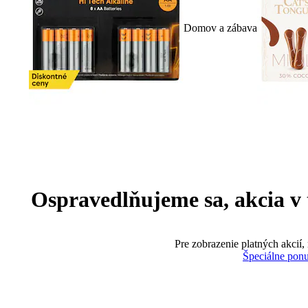
Domov a zábava
Ospravedlňujeme sa, akcia v te
Pre zobrazenie platných akcií,
Špeciálne pon