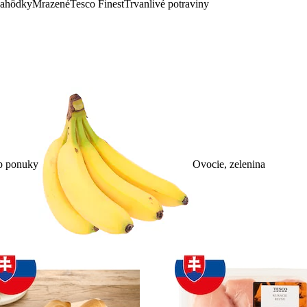
lahôdky
Mrazené
Tesco Finest
Trvanlivé potraviny
p ponuky
Ovocie, zelenina