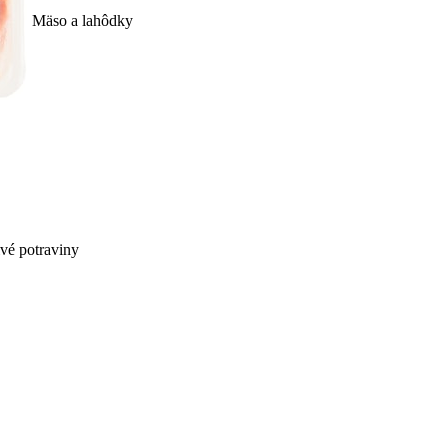
Mäso a lahôdky
ivé potraviny