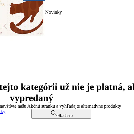
Novinky
jto kategórii už nie je platná, a
vypredaný
 navštívte našu Akčnú stránku a vyhľadajte alternatívne produkty
uky
Hľadanie