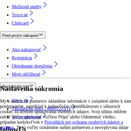
Možnosti platby
Tesco.sk
Clubcard
Pred prvým nákupom
Ako nakupovať
Registrácia
Objednanie doručenia
Moje obľúbené
Kontaktujte nás
Nastavenia súkromia
Tesco.sk
My a našich 18 partnerov ukladáme informácie v zariadení alebo k nim
pristupujeme, napríklad k jedinečným identifikátorom v súboroch
Zákaznícka linka - 0800222333
cookie, za účelom spracúvania osobných údajov. Svoj súhlas môžete
udeliť alebo spravovať voľbou Prijať alebo Odmietnuť všetko,
Výber obchodu
prípadne kedykoľvek v
Pravidlách pre ochranu osobných údajov a
cookies.
Tieto voľby oznámime našim partnerom a neovplyvnia údaje
followUs