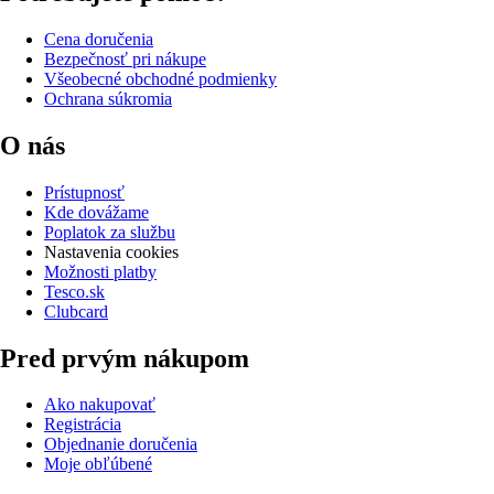
Cena doručenia
Bezpečnosť pri nákupe
Všeobecné obchodné podmienky
Ochrana súkromia
O nás
Prístupnosť
Kde dovážame
Poplatok za službu
Nastavenia cookies
Možnosti platby
Tesco.sk
Clubcard
Pred prvým nákupom
Ako nakupovať
Registrácia
Objednanie doručenia
Moje obľúbené