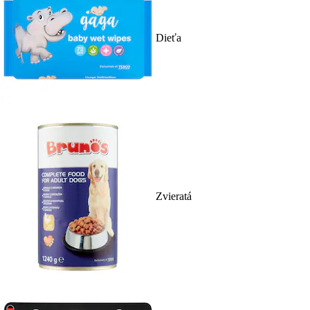
Dieťa
Zvieratá