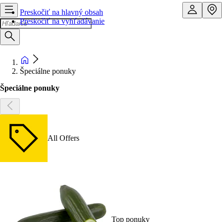
Preskočiť na hlavný obsah
Preskočiť na vyhľadávanie
Špeciálne ponuky
Špeciálne ponuky
All Offers
Top ponuky