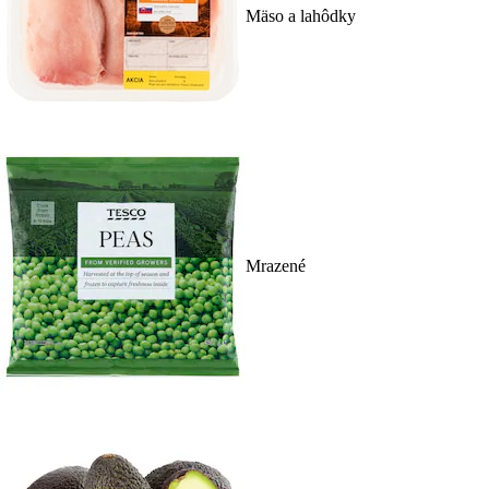
Mäso a lahôdky
Mrazené