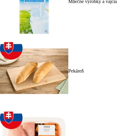
Mliečne výrobky a vajcia
Pekáreň