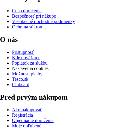
Cena doručenia
Bezpečnosť pri nákupe
Všeobecné obchodné podmienky
Ochrana súkromia
O nás
Prístupnosť
Kde dovážame
Poplatok za službu
Nastavenia cookies
Možnosti platby
Tesco.sk
Clubcard
Pred prvým nákupom
Ako nakupovať
Registrácia
Objednanie doručenia
Moje obľúbené