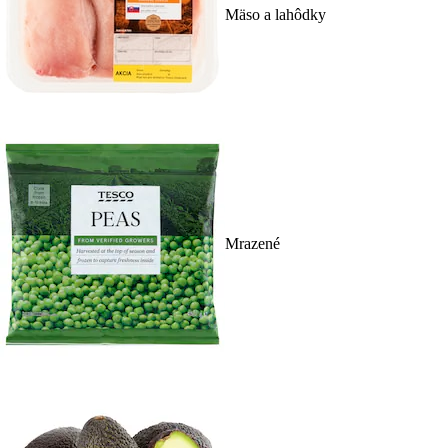
Mäso a lahôdky
Mrazené