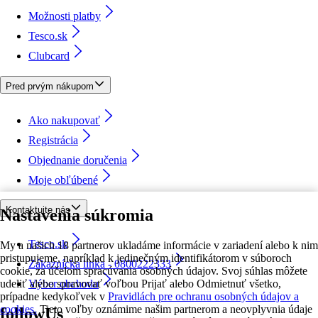
Možnosti platby
Tesco.sk
Clubcard
Pred prvým nákupom
Ako nakupovať
Registrácia
Objednanie doručenia
Moje obľúbené
Kontaktujte nás
Nastavenia súkromia
Tesco.sk
My a našich 18 partnerov ukladáme informácie v zariadení alebo k nim
pristupujeme, napríklad k jedinečným identifikátorom v súboroch
Zákaznícka linka - 0800222333
cookie, za účelom spracúvania osobných údajov. Svoj súhlas môžete
udeliť alebo spravovať voľbou Prijať alebo Odmietnuť všetko,
Výber obchodu
prípadne kedykoľvek v
Pravidlách pre ochranu osobných údajov a
cookies.
Tieto voľby oznámime našim partnerom a neovplyvnia údaje
followUs