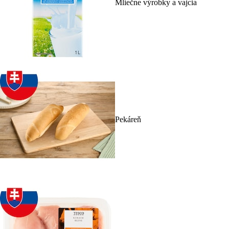
Mliečne výrobky a vajcia
Pekáreň