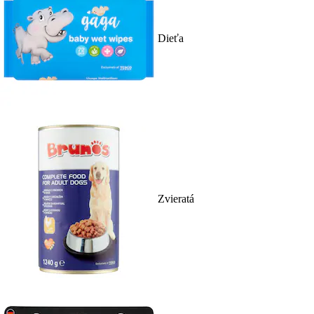
Dieťa
Zvieratá