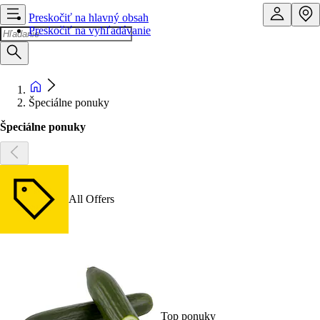
Preskočiť na hlavný obsah
Preskočiť na vyhľadávanie
Špeciálne ponuky
Špeciálne ponuky
All Offers
Top ponuky