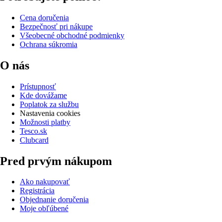
Cena doručenia
Bezpečnosť pri nákupe
Všeobecné obchodné podmienky
Ochrana súkromia
O nás
Prístupnosť
Kde dovážame
Poplatok za službu
Nastavenia cookies
Možnosti platby
Tesco.sk
Clubcard
Pred prvým nákupom
Ako nakupovať
Registrácia
Objednanie doručenia
Moje obľúbené