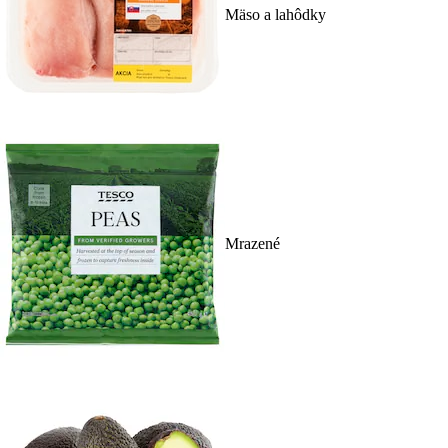
Mäso a lahôdky
Mrazené