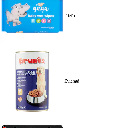
Dieťa
Zvieratá