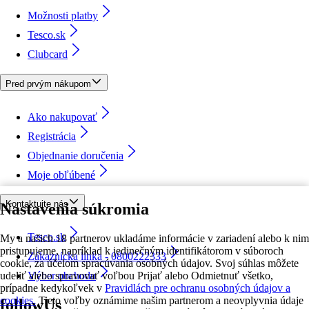
Možnosti platby
Tesco.sk
Clubcard
Pred prvým nákupom
Ako nakupovať
Registrácia
Objednanie doručenia
Moje obľúbené
Kontaktujte nás
Nastavenia súkromia
Tesco.sk
My a našich 18 partnerov ukladáme informácie v zariadení alebo k nim
pristupujeme, napríklad k jedinečným identifikátorom v súboroch
Zákaznícka linka - 0800222333
cookie, za účelom spracúvania osobných údajov. Svoj súhlas môžete
udeliť alebo spravovať voľbou Prijať alebo Odmietnuť všetko,
Výber obchodu
prípadne kedykoľvek v
Pravidlách pre ochranu osobných údajov a
cookies.
Tieto voľby oznámime našim partnerom a neovplyvnia údaje
followUs