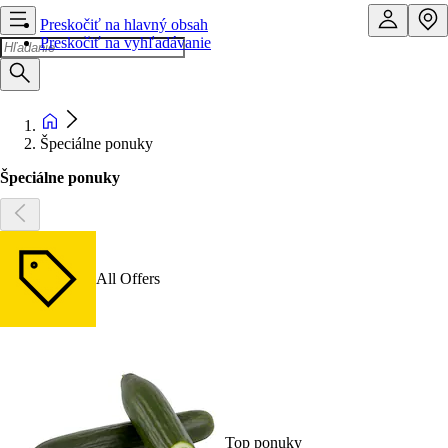
Preskočiť na hlavný obsah
Preskočiť na vyhľadávanie
Špeciálne ponuky
Špeciálne ponuky
All Offers
Top ponuky