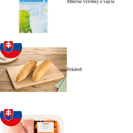
Mliečne výrobky a vajcia
Pekáreň