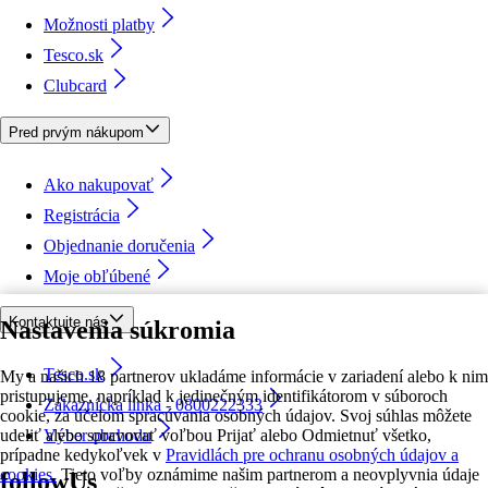
Možnosti platby
Tesco.sk
Clubcard
Pred prvým nákupom
Ako nakupovať
Registrácia
Objednanie doručenia
Moje obľúbené
Kontaktujte nás
Nastavenia súkromia
Tesco.sk
My a našich 18 partnerov ukladáme informácie v zariadení alebo k nim
pristupujeme, napríklad k jedinečným identifikátorom v súboroch
Zákaznícka linka - 0800222333
cookie, za účelom spracúvania osobných údajov. Svoj súhlas môžete
udeliť alebo spravovať voľbou Prijať alebo Odmietnuť všetko,
Výber obchodu
prípadne kedykoľvek v
Pravidlách pre ochranu osobných údajov a
cookies.
Tieto voľby oznámime našim partnerom a neovplyvnia údaje
followUs