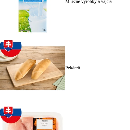
Mliečne výrobky a vajcia
Pekáreň