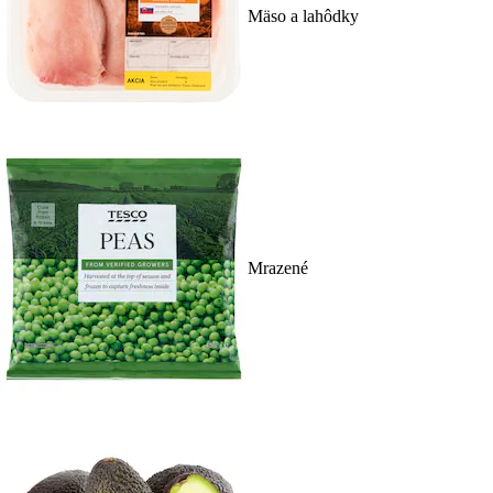
Mäso a lahôdky
Mrazené