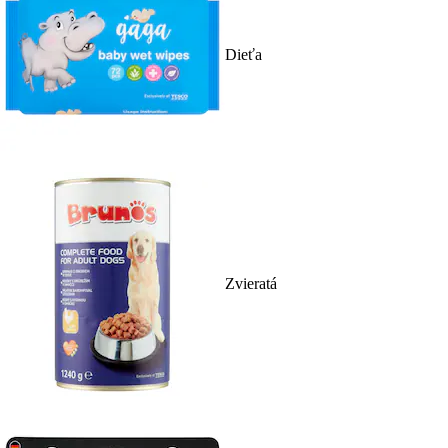
Dieťa
Zvieratá