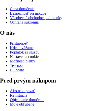
Cena doručenia
Bezpečnosť pri nákupe
Všeobecné obchodné podmienky
Ochrana súkromia
O nás
Prístupnosť
Kde dovážame
Poplatok za službu
Nastavenia cookies
Možnosti platby
Tesco.sk
Clubcard
Pred prvým nákupom
Ako nakupovať
Registrácia
Objednanie doručenia
Moje obľúbené