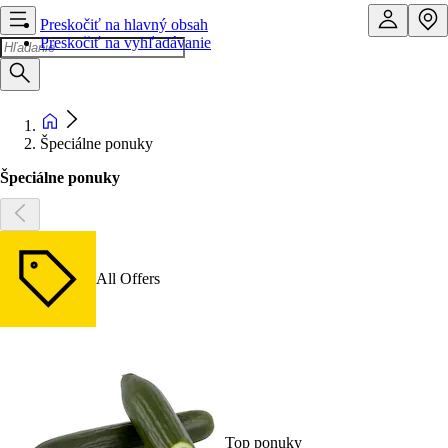
Preskočiť na hlavný obsah
Preskočiť na vyhľadávanie
Špeciálne ponuky
Špeciálne ponuky
All Offers
Top ponuky