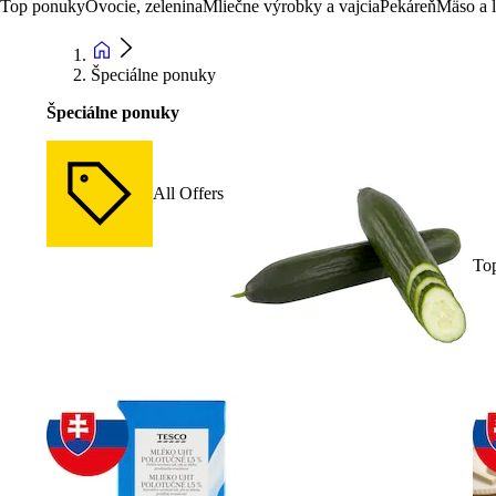
Top ponuky
Ovocie, zelenina
Mliečne výrobky a vajcia
Pekáreň
Mäso a 
Špeciálne ponuky
Špeciálne ponuky
All Offers
To