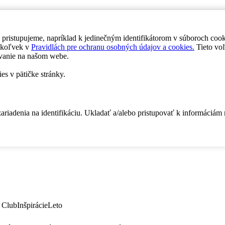
 pristupujeme, napríklad k jedinečným identifikátorom v súboroch coo
dykoľvek v
Pravidlách pre ochranu osobných údajov a cookies.
Tieto voľ
vanie na našom webe.
es v pätičke stránky.
zariadenia na identifikáciu. Ukladať a/alebo pristupovať k informáciám
 Club
Inšpirácie
Leto