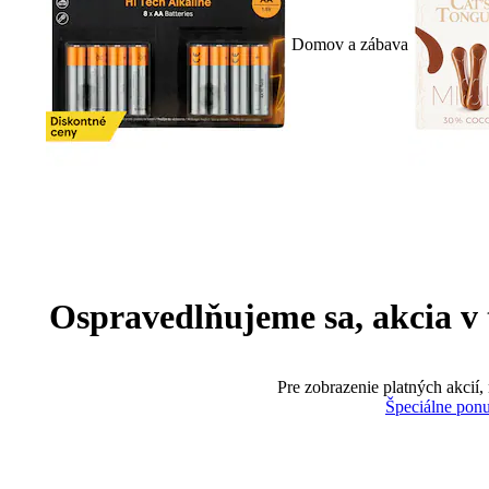
Domov a zábava
Ospravedlňujeme sa, akcia v te
Pre zobrazenie platných akcií,
Špeciálne pon