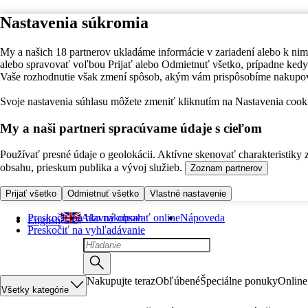
Nastavenia súkromia
My a našich 18 partnerov ukladáme informácie v zariadení alebo k nim
alebo spravovať voľbou Prijať alebo Odmietnuť všetko, prípadne ke
Vaše rozhodnutie však zmení spôsob, akým vám prispôsobíme nakupo
Svoje nastavenia súhlasu môžete zmeniť kliknutím na Nastavenia cooki
My a naši partneri spracúvame údaje s cieľom
Používať presné údaje o geolokácii. Aktívne skenovať charakteristiky 
obsahu, prieskum publika a vývoj služieb.
Zoznam partnerov
Prijať všetko
Odmietnuť všetko
Vlastné nastavenie
Preskočiť na hlavný obsah
Ako nakupovať online
Nápoveda
English
Preskočiť na vyhľadávanie
Nakupujte teraz
Obľúbené
Špeciálne ponuky
Online
Všetky kategórie