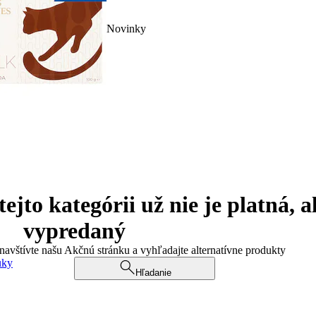
Novinky
jto kategórii už nie je platná, a
vypredaný
 navštívte našu Akčnú stránku a vyhľadajte alternatívne produkty
uky
Hľadanie