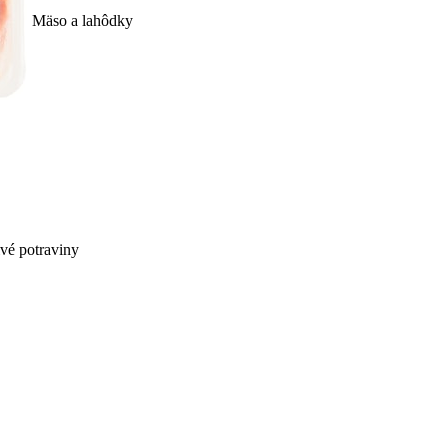
Mäso a lahôdky
ivé potraviny