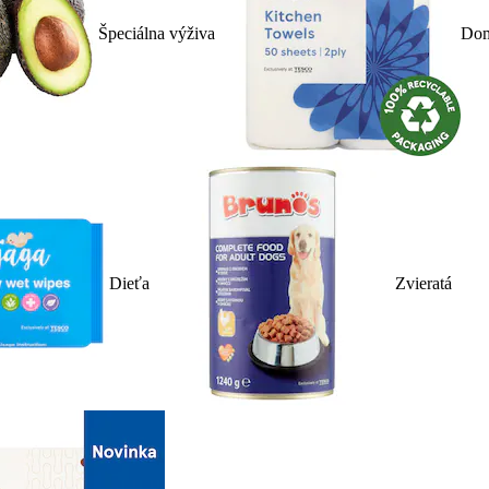
Špeciálna výživa
Dom
Dieťa
Zvieratá