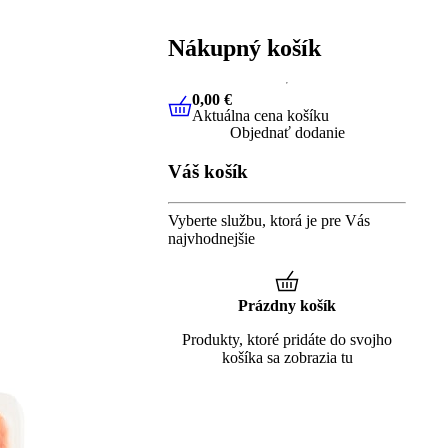
Nákupný košík
0,00 €
Aktuálna cena košíku
0,00 €
Aktuálna cena košíku
Objednať dodanie
Váš košík
Vyberte službu, ktorá je pre Vás
najvhodnejšie
Prázdny košík
Produkty, ktoré pridáte do svojho
košíka sa zobrazia tu