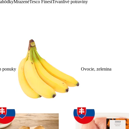
lahôdky
Mrazené
Tesco Finest
Trvanlivé potraviny
p ponuky
Ovocie, zelenina