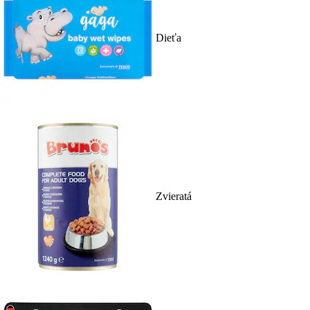
Dieťa
Zvieratá