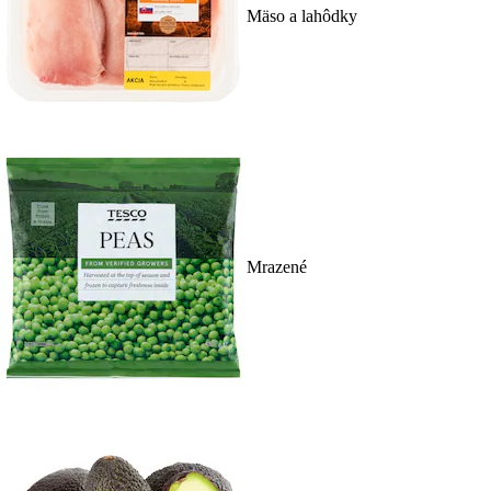
Mäso a lahôdky
Mrazené