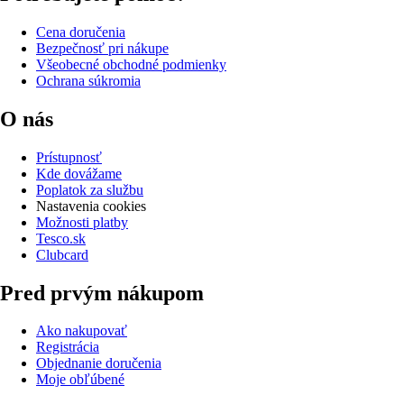
Cena doručenia
Bezpečnosť pri nákupe
Všeobecné obchodné podmienky
Ochrana súkromia
O nás
Prístupnosť
Kde dovážame
Poplatok za službu
Nastavenia cookies
Možnosti platby
Tesco.sk
Clubcard
Pred prvým nákupom
Ako nakupovať
Registrácia
Objednanie doručenia
Moje obľúbené