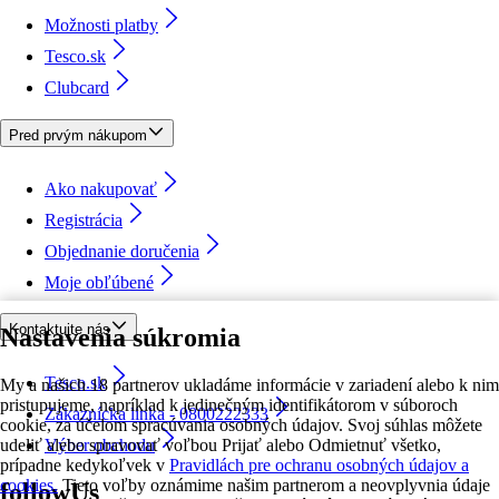
Možnosti platby
Tesco.sk
Clubcard
Pred prvým nákupom
Ako nakupovať
Registrácia
Objednanie doručenia
Moje obľúbené
Kontaktujte nás
Nastavenia súkromia
Tesco.sk
My a našich 18 partnerov ukladáme informácie v zariadení alebo k nim
pristupujeme, napríklad k jedinečným identifikátorom v súboroch
Zákaznícka linka - 0800222333
cookie, za účelom spracúvania osobných údajov. Svoj súhlas môžete
udeliť alebo spravovať voľbou Prijať alebo Odmietnuť všetko,
Výber obchodu
prípadne kedykoľvek v
Pravidlách pre ochranu osobných údajov a
cookies.
Tieto voľby oznámime našim partnerom a neovplyvnia údaje
followUs