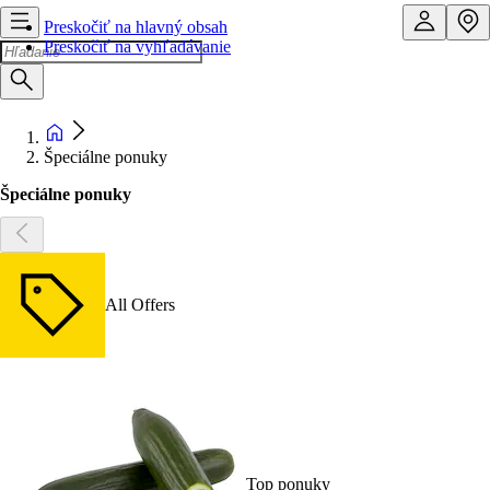
Preskočiť na hlavný obsah
Preskočiť na vyhľadávanie
Špeciálne ponuky
Špeciálne ponuky
All Offers
Top ponuky