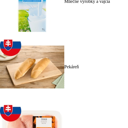
Mliečne výrobky a vajcia
Pekáreň