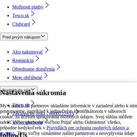
Možnosti platby
Tesco.sk
Clubcard
Pred prvým nákupom
Ako nakupovať
Registrácia
Objednanie doručenia
Moje obľúbené
Kontaktujte nás
Nastavenia súkromia
Tesco.sk
My a našich 18 partnerov ukladáme informácie v zariadení alebo k nim
pristupujeme, napríklad k jedinečným identifikátorom v súboroch
Zákaznícka linka - 0800222333
cookie, za účelom spracúvania osobných údajov. Svoj súhlas môžete
udeliť alebo spravovať voľbou Prijať alebo Odmietnuť všetko,
Výber obchodu
prípadne kedykoľvek v
Pravidlách pre ochranu osobných údajov a
cookies.
Tieto voľby oznámime našim partnerom a neovplyvnia údaje
followUs