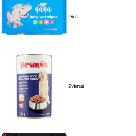
Dieťa
Zvieratá