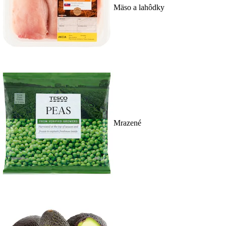
Mäso a lahôdky
Mrazené