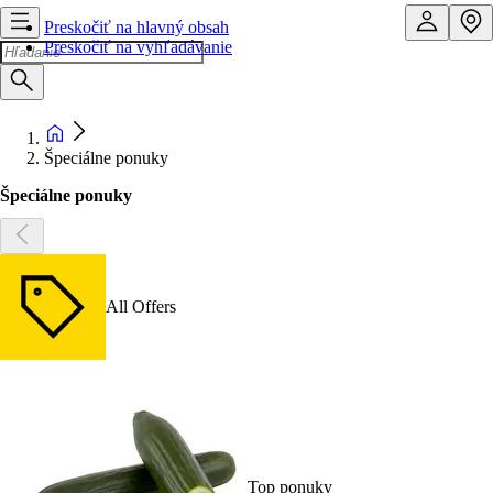
Preskočiť na hlavný obsah
Preskočiť na vyhľadávanie
Špeciálne ponuky
Špeciálne ponuky
All Offers
Top ponuky