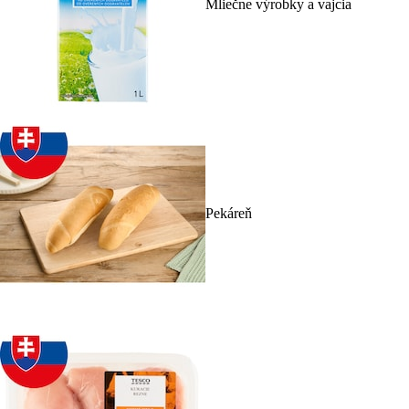
Mliečne výrobky a vajcia
Pekáreň