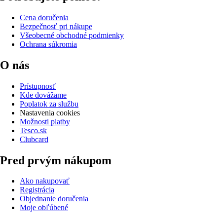
Cena doručenia
Bezpečnosť pri nákupe
Všeobecné obchodné podmienky
Ochrana súkromia
O nás
Prístupnosť
Kde dovážame
Poplatok za službu
Nastavenia cookies
Možnosti platby
Tesco.sk
Clubcard
Pred prvým nákupom
Ako nakupovať
Registrácia
Objednanie doručenia
Moje obľúbené