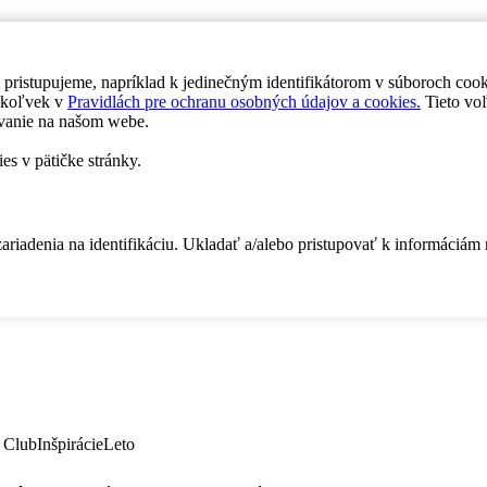
 pristupujeme, napríklad k jedinečným identifikátorom v súboroch coo
dykoľvek v
Pravidlách pre ochranu osobných údajov a cookies.
Tieto voľ
vanie na našom webe.
es v pätičke stránky.
zariadenia na identifikáciu. Ukladať a/alebo pristupovať k informáciám
 Club
Inšpirácie
Leto