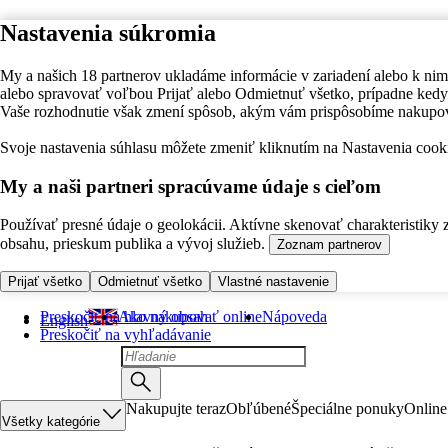
Nastavenia súkromia
My a našich 18 partnerov ukladáme informácie v zariadení alebo k nim
alebo spravovať voľbou Prijať alebo Odmietnuť všetko, prípadne ke
Vaše rozhodnutie však zmení spôsob, akým vám prispôsobíme nakupo
Svoje nastavenia súhlasu môžete zmeniť kliknutím na Nastavenia cooki
My a naši partneri spracúvame údaje s cieľom
Používať presné údaje o geolokácii. Aktívne skenovať charakteristiky 
obsahu, prieskum publika a vývoj služieb.
Zoznam partnerov
Prijať všetko
Odmietnuť všetko
Vlastné nastavenie
Preskočiť na hlavný obsah
Ako nakupovať online
Nápoveda
English
Preskočiť na vyhľadávanie
Nakupujte teraz
Obľúbené
Špeciálne ponuky
Online
Všetky kategórie