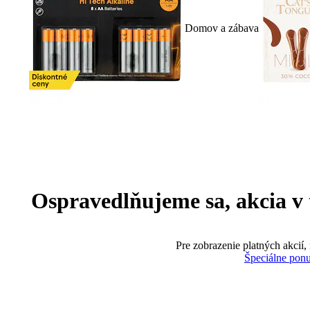
Domov a zábava
Ospravedlňujeme sa, akcia v te
Pre zobrazenie platných akcií,
Špeciálne pon