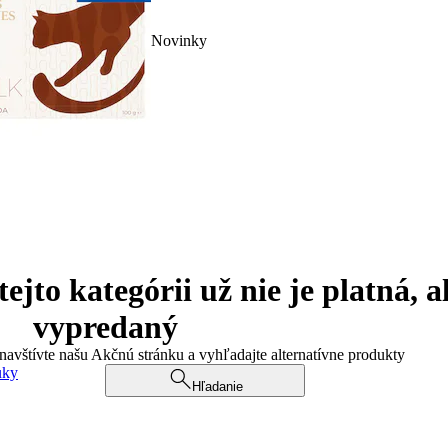
Novinky
jto kategórii už nie je platná, a
vypredaný
 navštívte našu Akčnú stránku a vyhľadajte alternatívne produkty
uky
Hľadanie