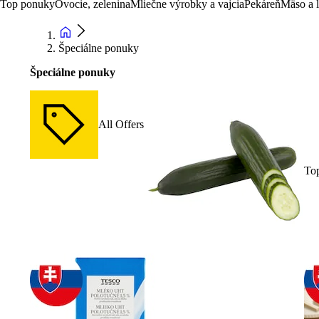
Top ponuky
Ovocie, zelenina
Mliečne výrobky a vajcia
Pekáreň
Mäso a 
Špeciálne ponuky
Špeciálne ponuky
All Offers
To