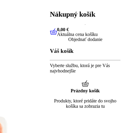
Nákupný košík
0,00 €
Aktuálna cena košíku
0,00 €
Aktuálna cena košíku
Objednať dodanie
Váš košík
Vyberte službu, ktorá je pre Vás
najvhodnejšie
Prázdny košík
Produkty, ktoré pridáte do svojho
košíka sa zobrazia tu