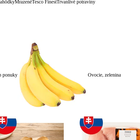
lahôdky
Mrazené
Tesco Finest
Trvanlivé potraviny
p ponuky
Ovocie, zelenina