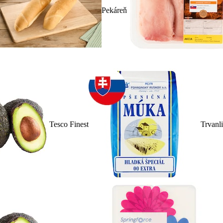
Pekáreň
Tesco Finest
Trvanl