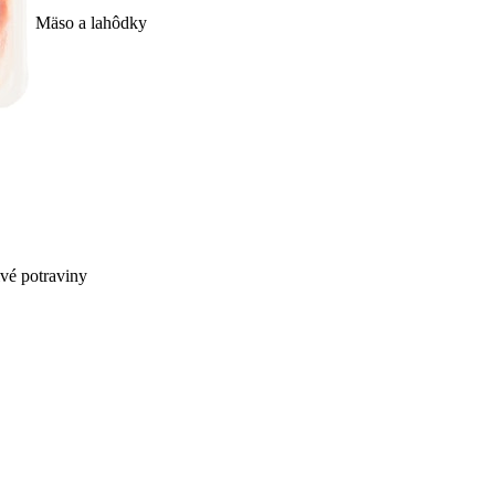
Mäso a lahôdky
ivé potraviny