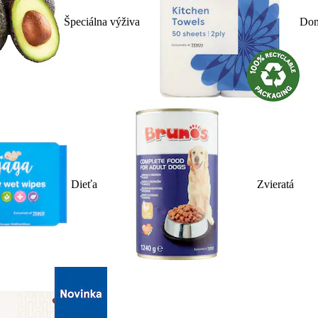
Špeciálna výživa
Dom
Dieťa
Zvieratá