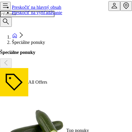
Preskočiť na hlavný obsah
Preskočiť na vyhľadávanie
Špeciálne ponuky
Špeciálne ponuky
All Offers
Top ponuky