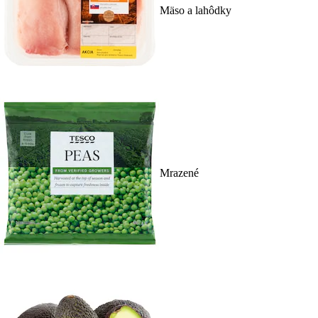
Mäso a lahôdky
Mrazené