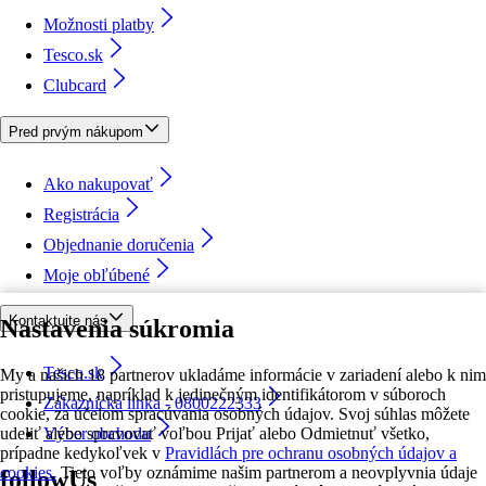
Možnosti platby
Tesco.sk
Clubcard
Pred prvým nákupom
Ako nakupovať
Registrácia
Objednanie doručenia
Moje obľúbené
Kontaktujte nás
Nastavenia súkromia
Tesco.sk
My a našich 18 partnerov ukladáme informácie v zariadení alebo k nim
pristupujeme, napríklad k jedinečným identifikátorom v súboroch
Zákaznícka linka - 0800222333
cookie, za účelom spracúvania osobných údajov. Svoj súhlas môžete
udeliť alebo spravovať voľbou Prijať alebo Odmietnuť všetko,
Výber obchodu
prípadne kedykoľvek v
Pravidlách pre ochranu osobných údajov a
cookies.
Tieto voľby oznámime našim partnerom a neovplyvnia údaje
followUs