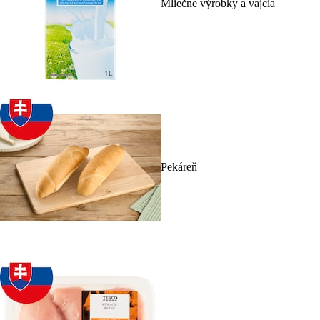
Mliečne výrobky a vajcia
Pekáreň