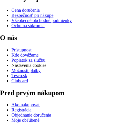
Cena doručenia
Bezpečnosť pri nákupe
Všeobecné obchodné podmienky
Ochrana súkromia
O nás
Prístupnosť
Kde dovážame
Poplatok za službu
Nastavenia cookies
Možnosti platby
Tesco.sk
Clubcard
Pred prvým nákupom
Ako nakupovať
Registrácia
Objednanie doručenia
Moje obľúbené