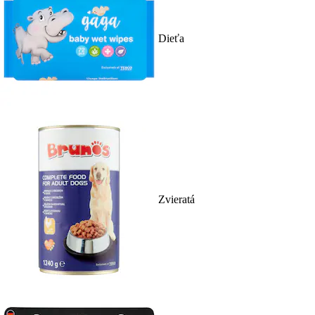
Dieťa
Zvieratá