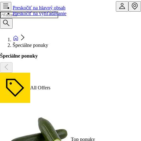
Preskočiť na hlavný obsah
Preskočiť na vyhľadávanie
Špeciálne ponuky
Špeciálne ponuky
All Offers
Top ponuky