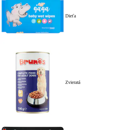
Dieťa
Zvieratá