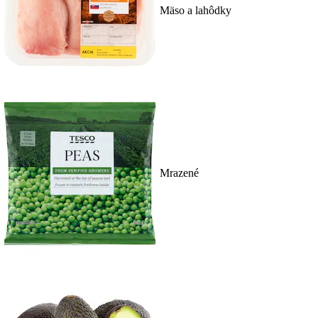
Mäso a lahôdky
Mrazené