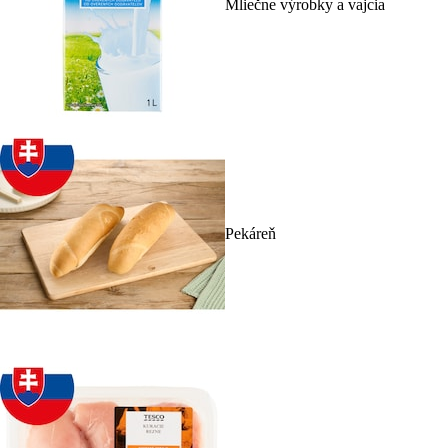
Mliečne výrobky a vajcia
Pekáreň