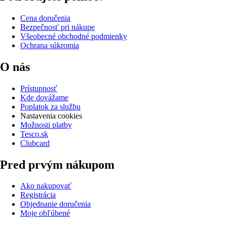
Cena doručenia
Bezpečnosť pri nákupe
Všeobecné obchodné podmienky
Ochrana súkromia
O nás
Prístupnosť
Kde dovážame
Poplatok za službu
Nastavenia cookies
Možnosti platby
Tesco.sk
Clubcard
Pred prvým nákupom
Ako nakupovať
Registrácia
Objednanie doručenia
Moje obľúbené