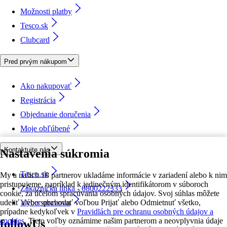
Možnosti platby
Tesco.sk
Clubcard
Pred prvým nákupom
Ako nakupovať
Registrácia
Objednanie doručenia
Moje obľúbené
Kontaktujte nás
Nastavenia súkromia
Tesco.sk
My a našich 18 partnerov ukladáme informácie v zariadení alebo k nim
pristupujeme, napríklad k jedinečným identifikátorom v súboroch
Zákaznícka linka - 0800222333
cookie, za účelom spracúvania osobných údajov. Svoj súhlas môžete
udeliť alebo spravovať voľbou Prijať alebo Odmietnuť všetko,
Výber obchodu
prípadne kedykoľvek v
Pravidlách pre ochranu osobných údajov a
cookies.
Tieto voľby oznámime našim partnerom a neovplyvnia údaje
followUs