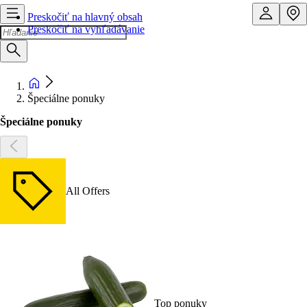
Preskočiť na hlavný obsah
Preskočiť na vyhľadávanie
Špeciálne ponuky
Špeciálne ponuky
All Offers
Top ponuky