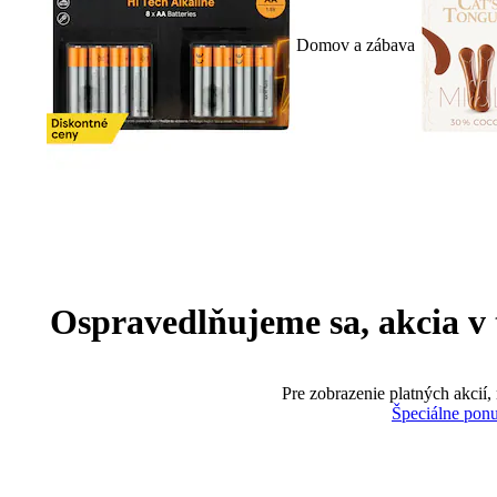
Domov a zábava
Ospravedlňujeme sa, akcia v te
Pre zobrazenie platných akcií,
Špeciálne pon