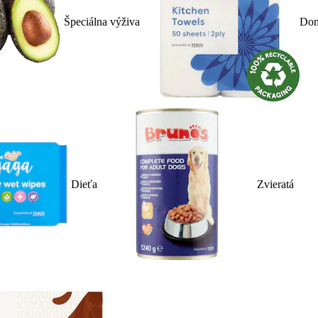
Špeciálna výživa
Dom
Dieťa
Zvieratá