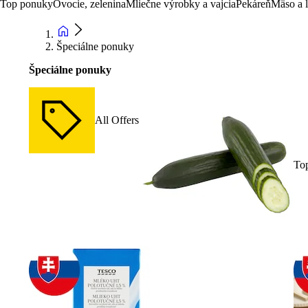
Top ponuky
Ovocie, zelenina
Mliečne výrobky a vajcia
Pekáreň
Mäso a 
Špeciálne ponuky
Špeciálne ponuky
All Offers
To