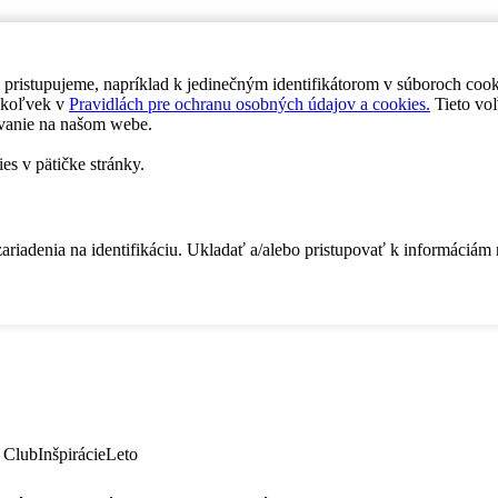
 pristupujeme, napríklad k jedinečným identifikátorom v súboroch coo
dykoľvek v
Pravidlách pre ochranu osobných údajov a cookies.
Tieto voľ
vanie na našom webe.
es v pätičke stránky.
zariadenia na identifikáciu. Ukladať a/alebo pristupovať k informáciám
 Club
Inšpirácie
Leto