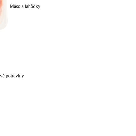
Mäso a lahôdky
ivé potraviny