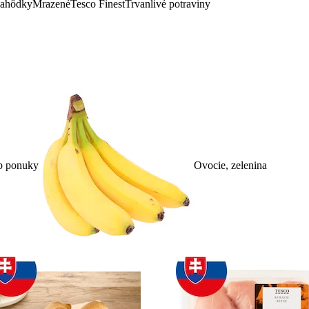
lahôdky
Mrazené
Tesco Finest
Trvanlivé potraviny
p ponuky
Ovocie, zelenina