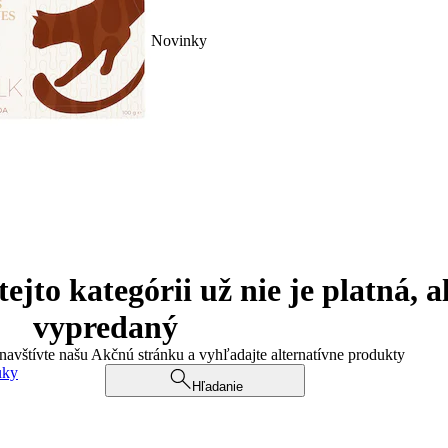
Novinky
jto kategórii už nie je platná, a
vypredaný
 navštívte našu Akčnú stránku a vyhľadajte alternatívne produkty
uky
Hľadanie