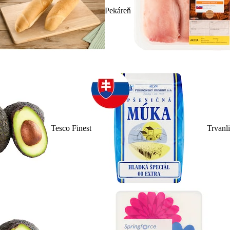
Pekáreň
Tesco Finest
Trvanl