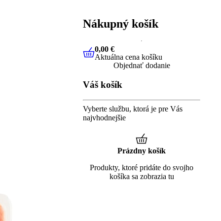
Nákupný košík
0,00 €
Aktuálna cena košíku
0,00 €
Aktuálna cena košíku
Objednať dodanie
Váš košík
Vyberte službu, ktorá je pre Vás
najvhodnejšie
Prázdny košík
Produkty, ktoré pridáte do svojho
košíka sa zobrazia tu