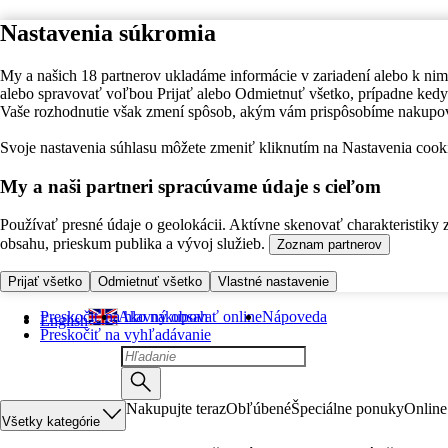
Nastavenia súkromia
My a našich 18 partnerov ukladáme informácie v zariadení alebo k nim
alebo spravovať voľbou Prijať alebo Odmietnuť všetko, prípadne ke
Vaše rozhodnutie však zmení spôsob, akým vám prispôsobíme nakupo
Svoje nastavenia súhlasu môžete zmeniť kliknutím na Nastavenia cooki
My a naši partneri spracúvame údaje s cieľom
Používať presné údaje o geolokácii. Aktívne skenovať charakteristiky 
obsahu, prieskum publika a vývoj služieb.
Zoznam partnerov
Prijať všetko
Odmietnuť všetko
Vlastné nastavenie
Preskočiť na hlavný obsah
Ako nakupovať online
Nápoveda
English
Preskočiť na vyhľadávanie
Nakupujte teraz
Obľúbené
Špeciálne ponuky
Online
Všetky kategórie