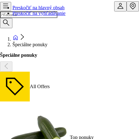
Preskočiť na hlavný obsah
Preskočiť na vyhľadávanie
Špeciálne ponuky
Špeciálne ponuky
All Offers
Top ponuky