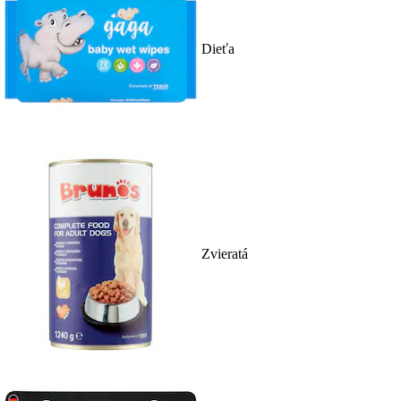
Dieťa
Zvieratá