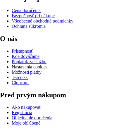
Cena doručenia
Bezpečnosť pri nákupe
Všeobecné obchodné podmienky
Ochrana súkromia
O nás
Prístupnosť
Kde dovážame
Poplatok za službu
Nastavenia cookies
Možnosti platby
Tesco.sk
Clubcard
Pred prvým nákupom
Ako nakupovať
Registrácia
Objednanie doručenia
Moje obľúbené