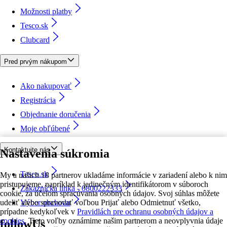
Možnosti platby
Tesco.sk
Clubcard
Pred prvým nákupom
Ako nakupovať
Registrácia
Objednanie doručenia
Moje obľúbené
Kontaktujte nás
Nastavenia súkromia
Tesco.sk
My a našich 18 partnerov ukladáme informácie v zariadení alebo k nim
pristupujeme, napríklad k jedinečným identifikátorom v súboroch
Zákaznícka linka - 0800222333
cookie, za účelom spracúvania osobných údajov. Svoj súhlas môžete
udeliť alebo spravovať voľbou Prijať alebo Odmietnuť všetko,
Výber obchodu
prípadne kedykoľvek v
Pravidlách pre ochranu osobných údajov a
cookies.
Tieto voľby oznámime našim partnerom a neovplyvnia údaje
followUs