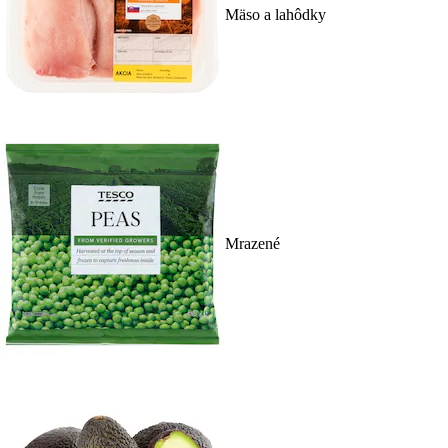
Mäso a lahôdky
Mrazené