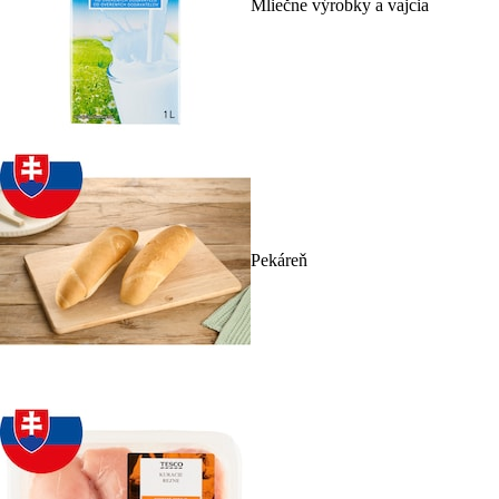
Mliečne výrobky a vajcia
Pekáreň