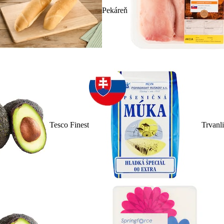
Pekáreň
Tesco Finest
Trvanl