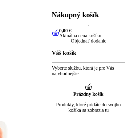
Nákupný košík
0,00 €
Aktuálna cena košíku
0,00 €
Aktuálna cena košíku
Objednať dodanie
Váš košík
Vyberte službu, ktorá je pre Vás
najvhodnejšie
Prázdny košík
Produkty, ktoré pridáte do svojho
košíka sa zobrazia tu