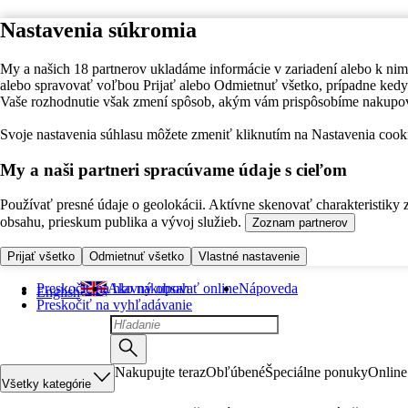
Nastavenia súkromia
My a našich 18 partnerov ukladáme informácie v zariadení alebo k nim
alebo spravovať voľbou Prijať alebo Odmietnuť všetko, prípadne ke
Vaše rozhodnutie však zmení spôsob, akým vám prispôsobíme nakupo
Svoje nastavenia súhlasu môžete zmeniť kliknutím na Nastavenia cooki
My a naši partneri spracúvame údaje s cieľom
Používať presné údaje o geolokácii. Aktívne skenovať charakteristiky 
obsahu, prieskum publika a vývoj služieb.
Zoznam partnerov
Prijať všetko
Odmietnuť všetko
Vlastné nastavenie
Preskočiť na hlavný obsah
Ako nakupovať online
Nápoveda
English
Preskočiť na vyhľadávanie
Nakupujte teraz
Obľúbené
Špeciálne ponuky
Online
Všetky kategórie