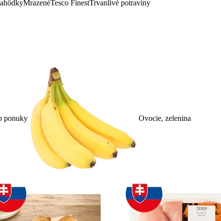
lahôdky
Mrazené
Tesco Finest
Trvanlivé potraviny
p ponuky
Ovocie, zelenina