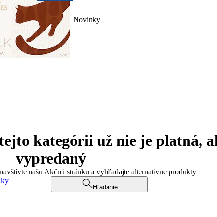
Novinky
jto kategórii už nie je platná, a
vypredaný
 navštívte našu Akčnú stránku a vyhľadajte alternatívne produkty
uky
Hľadanie