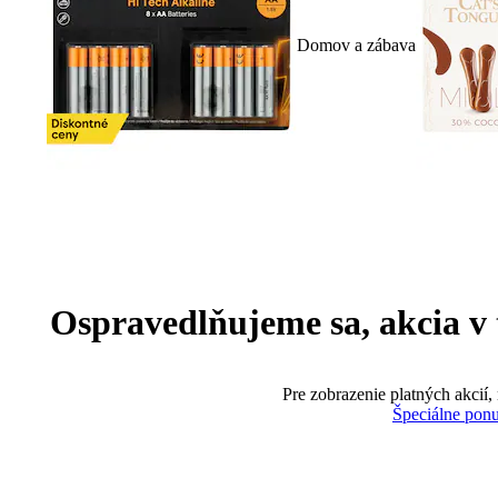
Domov a zábava
Ospravedlňujeme sa, akcia v te
Pre zobrazenie platných akcií,
Špeciálne pon