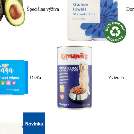
Špeciálna výživa
Dom
Dieťa
Zvieratá