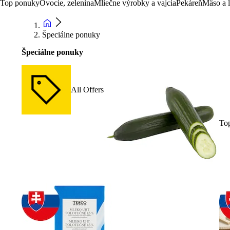
Top ponuky
Ovocie, zelenina
Mliečne výrobky a vajcia
Pekáreň
Mäso a 
Špeciálne ponuky
Špeciálne ponuky
All Offers
To