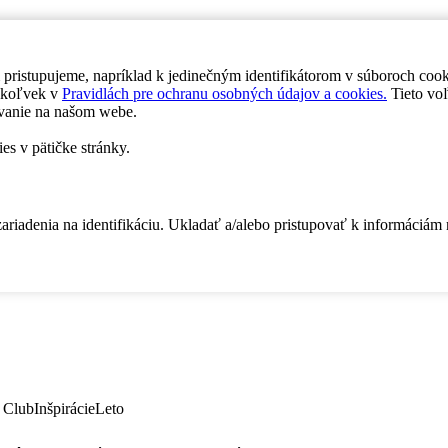
 pristupujeme, napríklad k jedinečným identifikátorom v súboroch coo
dykoľvek v
Pravidlách pre ochranu osobných údajov a cookies.
Tieto voľ
vanie na našom webe.
es v pätičke stránky.
zariadenia na identifikáciu. Ukladať a/alebo pristupovať k informáciám
 Club
Inšpirácie
Leto