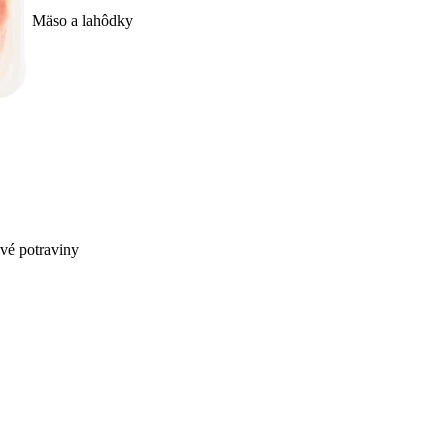
Mäso a lahôdky
ivé potraviny