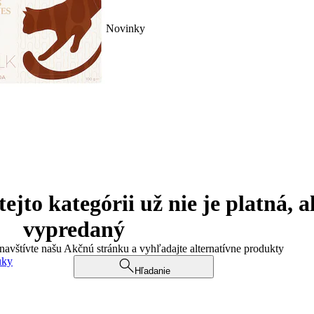
Novinky
jto kategórii už nie je platná, a
vypredaný
 navštívte našu Akčnú stránku a vyhľadajte alternatívne produkty
uky
Hľadanie