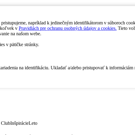
 pristupujeme, napríklad k jedinečným identifikátorom v súboroch coo
dykoľvek v
Pravidlách pre ochranu osobných údajov a cookies.
Tieto voľ
vanie na našom webe.
es v pätičke stránky.
zariadenia na identifikáciu. Ukladať a/alebo pristupovať k informáciám
 Club
Inšpirácie
Leto