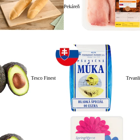
Pekáreň
Tesco Finest
Trvanl