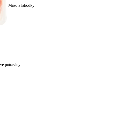
Mäso a lahôdky
ivé potraviny