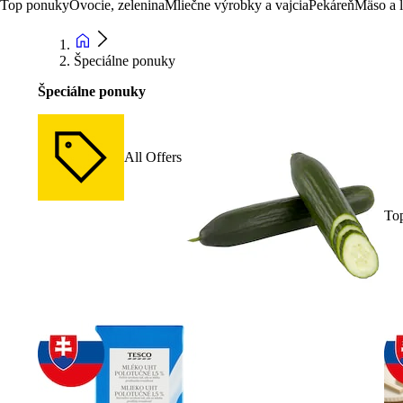
Top ponuky
Ovocie, zelenina
Mliečne výrobky a vajcia
Pekáreň
Mäso a 
Špeciálne ponuky
Špeciálne ponuky
All Offers
To