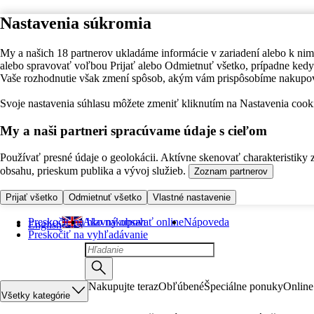
Nastavenia súkromia
My a našich 18 partnerov ukladáme informácie v zariadení alebo k nim
alebo spravovať voľbou Prijať alebo Odmietnuť všetko, prípadne ke
Vaše rozhodnutie však zmení spôsob, akým vám prispôsobíme nakupo
Svoje nastavenia súhlasu môžete zmeniť kliknutím na Nastavenia cooki
My a naši partneri spracúvame údaje s cieľom
Používať presné údaje o geolokácii. Aktívne skenovať charakteristiky 
obsahu, prieskum publika a vývoj služieb.
Zoznam partnerov
Prijať všetko
Odmietnuť všetko
Vlastné nastavenie
Preskočiť na hlavný obsah
Ako nakupovať online
Nápoveda
English
Preskočiť na vyhľadávanie
Nakupujte teraz
Obľúbené
Špeciálne ponuky
Online
Všetky kategórie