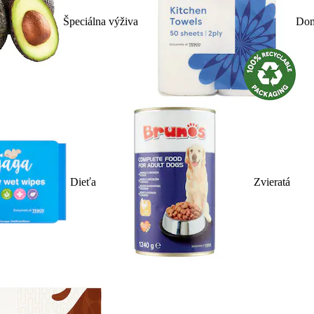
Špeciálna výživa
Dom
Dieťa
Zvieratá