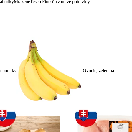
lahôdky
Mrazené
Tesco Finest
Trvanlivé potraviny
p ponuky
Ovocie, zelenina