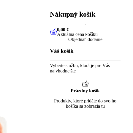
Nákupný košík
0,00 €
Aktuálna cena košíku
0,00 €
Aktuálna cena košíku
Objednať dodanie
Váš košík
Vyberte službu, ktorá je pre Vás
najvhodnejšie
Prázdny košík
Produkty, ktoré pridáte do svojho
košíka sa zobrazia tu