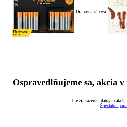
Domov a zábava
Ospravedlňujeme sa, akcia v te
Pre zobrazenie platných akcií,
Špeciálne pon