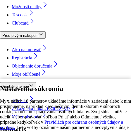
Možnosti platby
Tesco.sk
Clubcard
Pred prvým nákupom
Ako nakupovať
Registrácia
Objednanie doručenia
Moje obľúbené
Kontaktujte nás
Nastavenia súkromia
Tesco.sk
My a našich 18 partnerov ukladáme informácie v zariadení alebo k nim
pristupujeme, napríklad k jedinečným identifikátorom v súboroch
Zákaznícka linka - 0800222333
cookie, za účelom spracúvania osobných údajov. Svoj súhlas môžete
udeliť alebo spravovať voľbou Prijať alebo Odmietnuť všetko,
Výber obchodu
prípadne kedykoľvek v
Pravidlách pre ochranu osobných údajov a
cookies.
Tieto voľby oznámime našim partnerom a neovplyvnia údaje
followUs