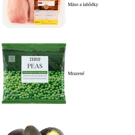
Mäso a lahôdky
Mrazené