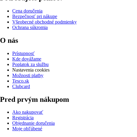
Cena doručenia
Bezpečnosť pri nákupe
Všeobecné obchodné podmienky
Ochrana súkromia
O nás
Prístupnosť
Kde dovážame
Poplatok za službu
Nastavenia cookies
Možnosti platby
Tesco.sk
Clubcard
Pred prvým nákupom
Ako nakupovať
Registrácia
Objednanie doručenia
Moje obľúbené