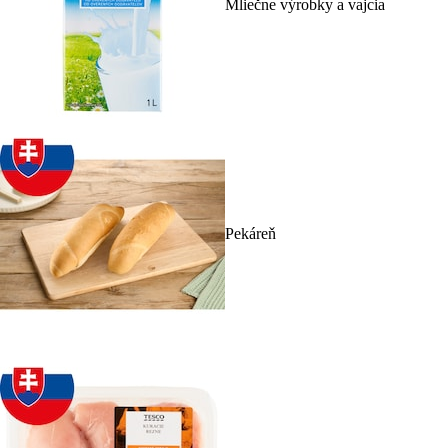
Mliečne výrobky a vajcia
Pekáreň