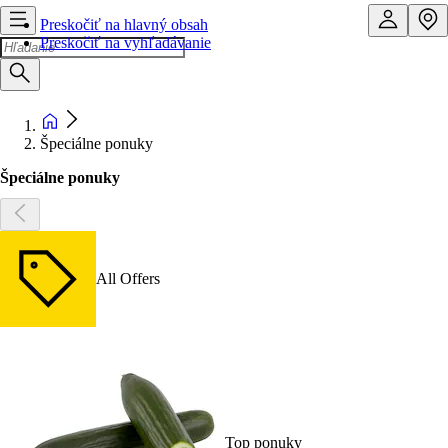
Preskočiť na hlavný obsah
Preskočiť na vyhľadávanie
Špeciálne ponuky
Špeciálne ponuky
All Offers
Top ponuky