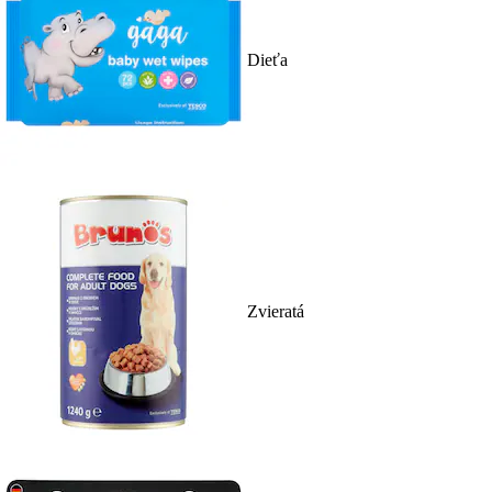
Dieťa
Zvieratá