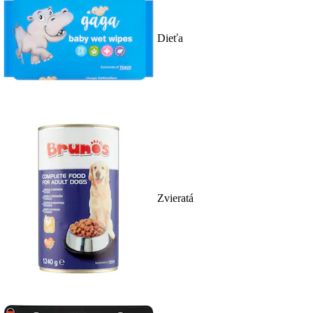
Dieťa
Zvieratá