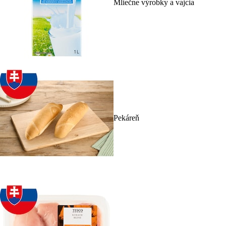
Mliečne výrobky a vajcia
Pekáreň