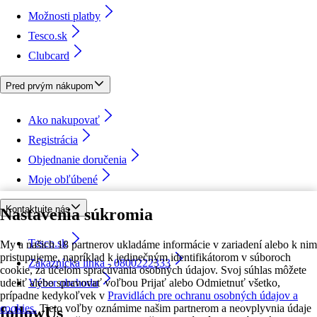
Možnosti platby
Tesco.sk
Clubcard
Pred prvým nákupom
Ako nakupovať
Registrácia
Objednanie doručenia
Moje obľúbené
Kontaktujte nás
Nastavenia súkromia
Tesco.sk
My a našich 18 partnerov ukladáme informácie v zariadení alebo k nim
pristupujeme, napríklad k jedinečným identifikátorom v súboroch
Zákaznícka linka - 0800222333
cookie, za účelom spracúvania osobných údajov. Svoj súhlas môžete
udeliť alebo spravovať voľbou Prijať alebo Odmietnuť všetko,
Výber obchodu
prípadne kedykoľvek v
Pravidlách pre ochranu osobných údajov a
cookies.
Tieto voľby oznámime našim partnerom a neovplyvnia údaje
followUs