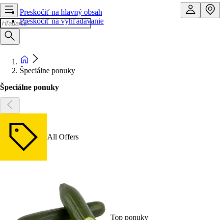
Preskočiť na hlavný obsah
Preskočiť na vyhľadávanie
Špeciálne ponuky
Špeciálne ponuky
All Offers
Top ponuky