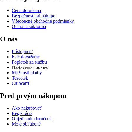
Cena doručenia
Bezpečnosť pri nákupe
Všeobecné obchodné podmienky
Ochrana súkromia
O nás
Prístupnosť
Kde dovážame
Poplatok za službu
Nastavenia cookies
Možnosti platby
Tesco.sk
Clubcard
Pred prvým nákupom
Ako nakupovať
Registrácia
Objednanie doručenia
Moje obľúbené