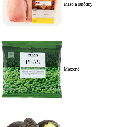
Mäso a lahôdky
Mrazené