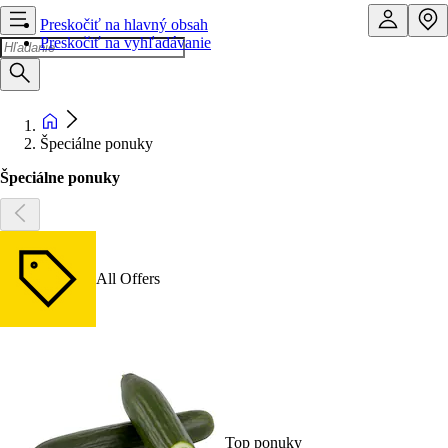
Preskočiť na hlavný obsah
Preskočiť na vyhľadávanie
Špeciálne ponuky
Špeciálne ponuky
All Offers
Top ponuky