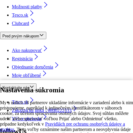
Možnosti platby
Tesco.sk
Clubcard
Pred prvým nákupom
Ako nakupovať
Registrácia
Objednanie doručenia
Moje obľúbené
Kontaktujte nás
Nastavenia súkromia
Tesco.sk
My a našich 18 partnerov ukladáme informácie v zariadení alebo k nim
pristupujeme, napríklad k jedinečným identifikátorom v súboroch
Zákaznícka linka - 0800222333
cookie, za účelom spracúvania osobných údajov. Svoj súhlas môžete
udeliť alebo spravovať voľbou Prijať alebo Odmietnuť všetko,
Výber obchodu
prípadne kedykoľvek v
Pravidlách pre ochranu osobných údajov a
cookies.
Tieto voľby oznámime našim partnerom a neovplyvnia údaje
followUs