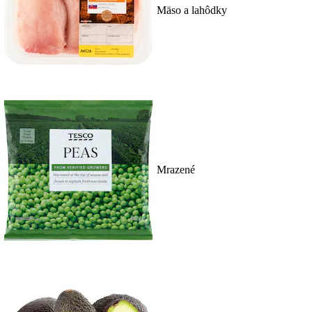
Mäso a lahôdky
Mrazené