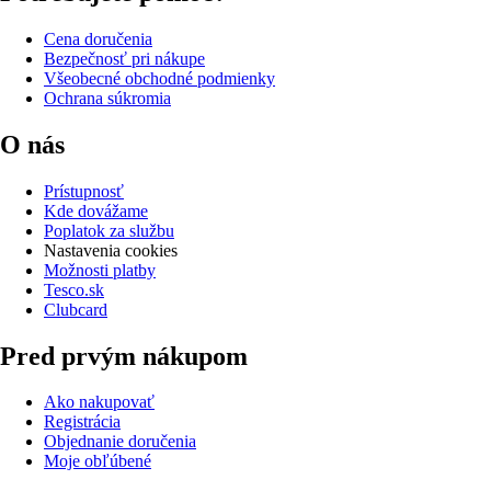
Cena doručenia
Bezpečnosť pri nákupe
Všeobecné obchodné podmienky
Ochrana súkromia
O nás
Prístupnosť
Kde dovážame
Poplatok za službu
Nastavenia cookies
Možnosti platby
Tesco.sk
Clubcard
Pred prvým nákupom
Ako nakupovať
Registrácia
Objednanie doručenia
Moje obľúbené