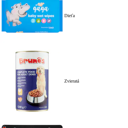
Dieťa
Zvieratá