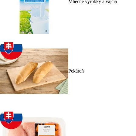
Mliečne výrobky a vajcia
Pekáreň