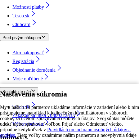
Možnosti platby
Tesco.sk
Clubcard
Pred prvým nákupom
Ako nakupovať
Registrácia
Objednanie doručenia
Moje obľúbené
Kontaktujte nás
Nastavenia súkromia
Tesco.sk
My a našich 18 partnerov ukladáme informácie v zariadení alebo k nim
pristupujeme, napríklad k jedinečným identifikátorom v súboroch
Zákaznícka linka - 0800222333
cookie, za účelom spracúvania osobných údajov. Svoj súhlas môžete
udeliť alebo spravovať voľbou Prijať alebo Odmietnuť všetko,
Výber obchodu
prípadne kedykoľvek v
Pravidlách pre ochranu osobných údajov a
cookies.
Tieto voľby oznámime našim partnerom a neovplyvnia údaje
followUs