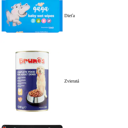
Dieťa
Zvieratá