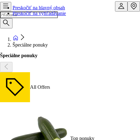
Preskočiť na hlavný obsah
Preskočiť na vyhľadávanie
Špeciálne ponuky
Špeciálne ponuky
All Offers
Top ponuky