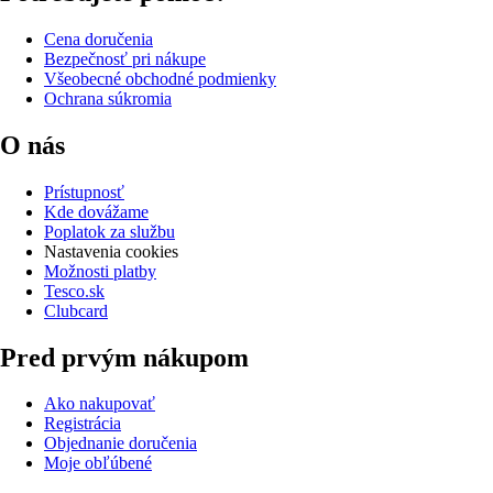
Cena doručenia
Bezpečnosť pri nákupe
Všeobecné obchodné podmienky
Ochrana súkromia
O nás
Prístupnosť
Kde dovážame
Poplatok za službu
Nastavenia cookies
Možnosti platby
Tesco.sk
Clubcard
Pred prvým nákupom
Ako nakupovať
Registrácia
Objednanie doručenia
Moje obľúbené