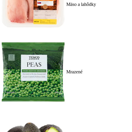
Mäso a lahôdky
Mrazené