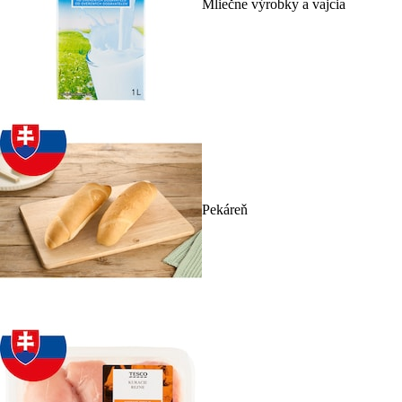
Mliečne výrobky a vajcia
Pekáreň