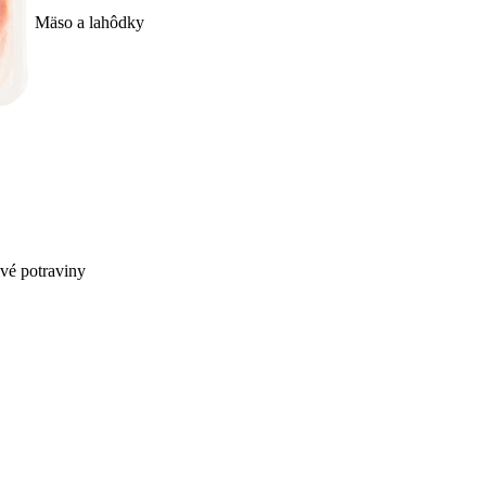
Mäso a lahôdky
ivé potraviny