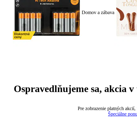
Domov a zábava
Ospravedlňujeme sa, akcia v te
Pre zobrazenie platných akcií,
Špeciálne pon