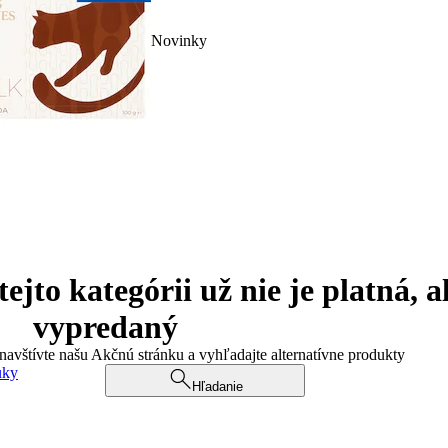
Novinky
jto kategórii už nie je platná, a
vypredaný
 navštívte našu Akčnú stránku a vyhľadajte alternatívne produkty
uky
Hľadanie