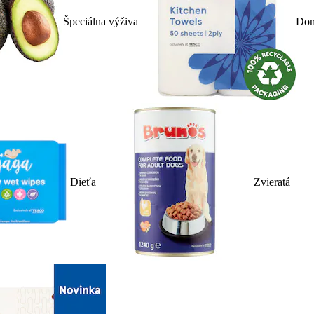
Špeciálna výživa
Dom
Dieťa
Zvieratá