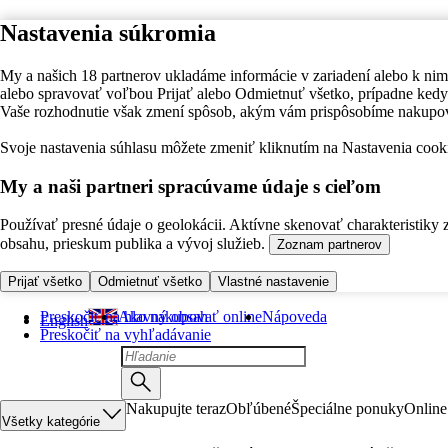
Nastavenia súkromia
My a našich 18 partnerov ukladáme informácie v zariadení alebo k nim
alebo spravovať voľbou Prijať alebo Odmietnuť všetko, prípadne ke
Vaše rozhodnutie však zmení spôsob, akým vám prispôsobíme nakupo
Svoje nastavenia súhlasu môžete zmeniť kliknutím na Nastavenia cooki
My a naši partneri spracúvame údaje s cieľom
Používať presné údaje o geolokácii. Aktívne skenovať charakteristiky 
obsahu, prieskum publika a vývoj služieb.
Zoznam partnerov
Prijať všetko
Odmietnuť všetko
Vlastné nastavenie
Preskočiť na hlavný obsah
Ako nakupovať online
Nápoveda
English
Preskočiť na vyhľadávanie
Nakupujte teraz
Obľúbené
Špeciálne ponuky
Online
Všetky kategórie