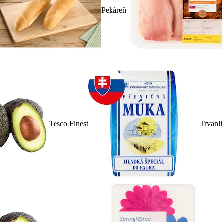
Pekáreň
Tesco Finest
Trvanl