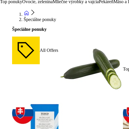
Top ponuky
Ovocie, zelenina
Mliečne výrobky a vajcia
Pekáreň
Mäso a 
Špeciálne ponuky
Špeciálne ponuky
All Offers
To