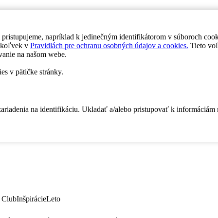
 pristupujeme, napríklad k jedinečným identifikátorom v súboroch coo
dykoľvek v
Pravidlách pre ochranu osobných údajov a cookies.
Tieto voľ
vanie na našom webe.
es v pätičke stránky.
zariadenia na identifikáciu. Ukladať a/alebo pristupovať k informáciám
 Club
Inšpirácie
Leto