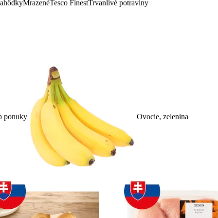
lahôdky
Mrazené
Tesco Finest
Trvanlivé potraviny
p ponuky
Ovocie, zelenina