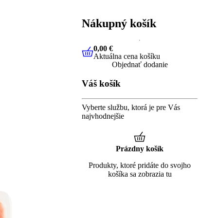
Nákupný košík
0,00 €
Aktuálna cena košíku
0,00 €
Aktuálna cena košíku
Objednať dodanie
Váš košík
Vyberte službu, ktorá je pre Vás
najvhodnejšie
Prázdny košík
Produkty, ktoré pridáte do svojho
košíka sa zobrazia tu