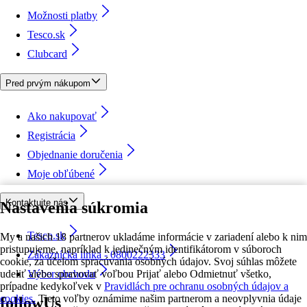
Možnosti platby
Tesco.sk
Clubcard
Pred prvým nákupom
Ako nakupovať
Registrácia
Objednanie doručenia
Moje obľúbené
Kontaktujte nás
Nastavenia súkromia
Tesco.sk
My a našich 18 partnerov ukladáme informácie v zariadení alebo k nim
pristupujeme, napríklad k jedinečným identifikátorom v súboroch
Zákaznícka linka - 0800222333
cookie, za účelom spracúvania osobných údajov. Svoj súhlas môžete
udeliť alebo spravovať voľbou Prijať alebo Odmietnuť všetko,
Výber obchodu
prípadne kedykoľvek v
Pravidlách pre ochranu osobných údajov a
cookies.
Tieto voľby oznámime našim partnerom a neovplyvnia údaje
followUs