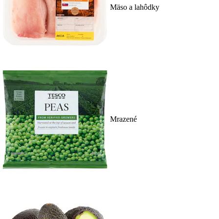
Mäso a lahôdky
Mrazené