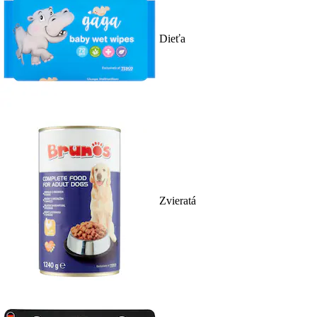
Dieťa
Zvieratá