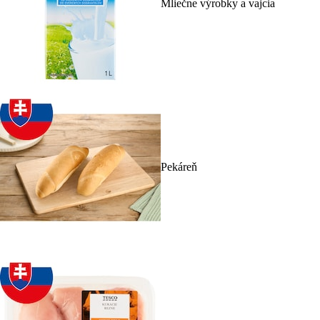
Mliečne výrobky a vajcia
Pekáreň