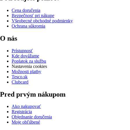
Cena doručenia
Bezpečnosť pri nákupe
Všeobecné obchodné podmienky
Ochrana súkromia
O nás
Prístupnosť
Kde dovážame
Poplatok za službu
Nastavenia cookies
Možnosti platby
Tesco.sk
Clubcard
Pred prvým nákupom
Ako nakupovať
Registrácia
Objednanie doručenia
Moje obľúbené