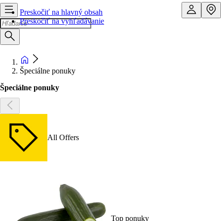
Preskočiť na hlavný obsah
Preskočiť na vyhľadávanie
Špeciálne ponuky
Špeciálne ponuky
All Offers
Top ponuky