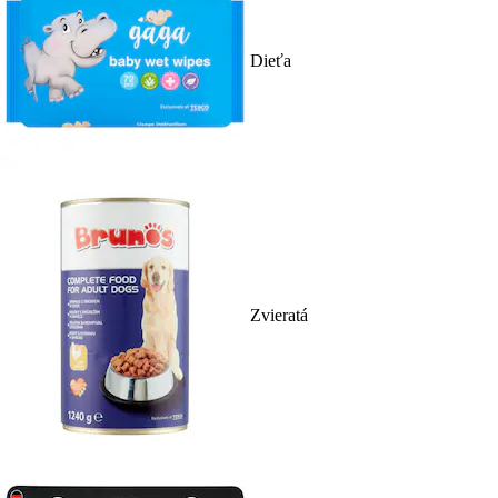
Dieťa
Zvieratá