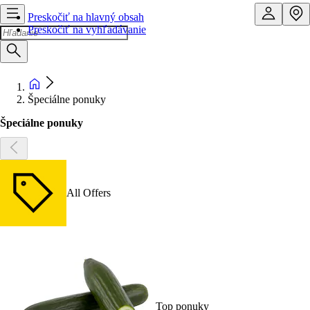
Preskočiť na hlavný obsah
Preskočiť na vyhľadávanie
Špeciálne ponuky
Špeciálne ponuky
All Offers
Top ponuky