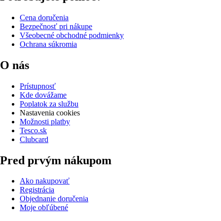
Cena doručenia
Bezpečnosť pri nákupe
Všeobecné obchodné podmienky
Ochrana súkromia
O nás
Prístupnosť
Kde dovážame
Poplatok za službu
Nastavenia cookies
Možnosti platby
Tesco.sk
Clubcard
Pred prvým nákupom
Ako nakupovať
Registrácia
Objednanie doručenia
Moje obľúbené