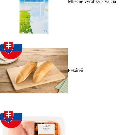
Mliečne výrobky a vajcia
Pekáreň