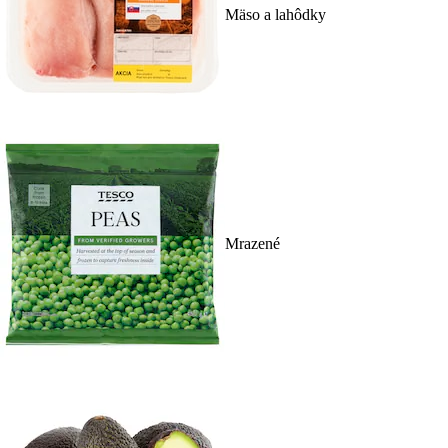
Mäso a lahôdky
Mrazené