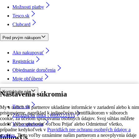
Možnosti platby
Tesco.sk
Clubcard
Pred prvým nákupom
Ako nakupovať
Registrácia
Objednanie doručenia
Moje obľúbené
Kontaktujte nás
Nastavenia súkromia
Tesco.sk
My a našich 18 partnerov ukladáme informácie v zariadení alebo k nim
pristupujeme, napríklad k jedinečným identifikátorom v súboroch
Zákaznícka linka - 0800222333
cookie, za účelom spracúvania osobných údajov. Svoj súhlas môžete
udeliť alebo spravovať voľbou Prijať alebo Odmietnuť všetko,
Výber obchodu
prípadne kedykoľvek v
Pravidlách pre ochranu osobných údajov a
cookies.
Tieto voľby oznámime našim partnerom a neovplyvnia údaje
followUs